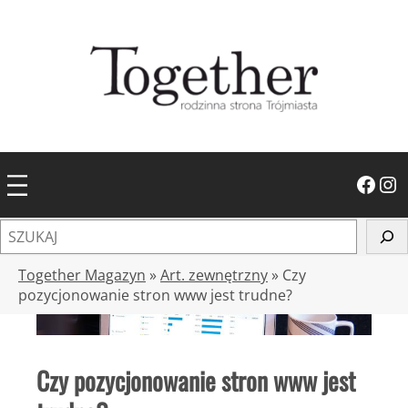
Przejdź
do
treści
Facebook
Instagram
S
z
u
Together Magazyn
»
Art. zewnętrzny
»
Czy
k
pozycjonowanie stron www jest trudne?
a
j
Czy pozycjonowanie stron www jest