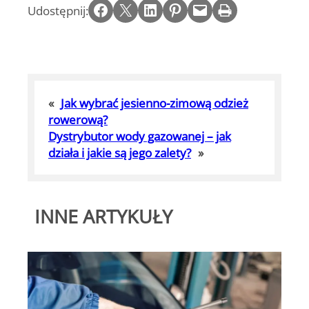
Share on Facebook
Email this Page
Share on LinkedIn
Share on Pinterest
Email this Page
Print this Page
Udostępnij:
«
Jak wybrać jesienno-zimową odzież
rowerową?
Dystrybutor wody gazowanej – jak
działa i jakie są jego zalety?
»
INNE ARTYKUŁY