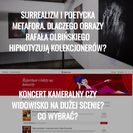
SURREALIZM I POETYCKA
METAFORA. DLACZEGO OBRAZY
RAFAŁA OLBIŃSKIEGO
HIPNOTYZUJĄ KOLEKCJONERÓW?
KONCERT KAMERALNY CZY
WIDOWISKO NA DUŻEJ SCENIE?
CO WYBRAĆ?