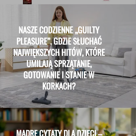
NASZE CODZIENNE „GUILTY
PLEASURE”. GDZIE SŁUCHAĆ
NAJWIĘKSZYCH HITÓW, KTÓRE
UMILAJĄ SPRZĄTANIE,
GOTOWANIE I STANIE W
KORKACH?
MĄDRE CYTATY DLA DZIECI –