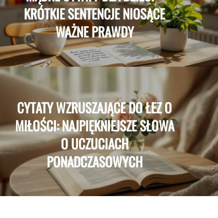
KRÓTKIE SENTENCJE NIOSĄCE
WAŻNE PRAWDY
CYTATY WZRUSZAJĄCE DO ŁEZ O
MIŁOŚCI: NAJPIĘKNIEJSZE SŁOWA
O UCZUCIACH
PONADCZASOWYCH