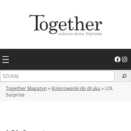
Przejdź
do
treści
Facebook
Instagram
S
z
u
Together Magazyn
»
Kolorowanki do druku
»
LOL
k
Surprise
a
j