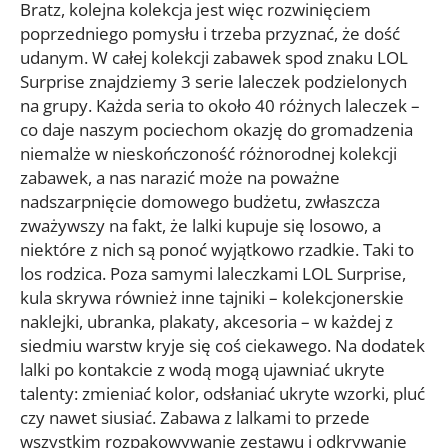
Bratz, kolejna kolekcja jest więc rozwinięciem
poprzedniego pomysłu i trzeba przyznać, że dość
udanym. W całej kolekcji zabawek spod znaku LOL
Surprise znajdziemy 3 serie laleczek podzielonych
na grupy. Każda seria to około 40 różnych laleczek –
co daje naszym pociechom okazję do gromadzenia
niemalże w nieskończoność różnorodnej kolekcji
zabawek, a nas narazić może na poważne
nadszarpnięcie domowego budżetu, zwłaszcza
zważywszy na fakt, że lalki kupuje się losowo, a
niektóre z nich są ponoć wyjątkowo rzadkie. Taki to
los rodzica. Poza samymi laleczkami LOL Surprise,
kula skrywa również inne tajniki – kolekcjonerskie
naklejki, ubranka, plakaty, akcesoria – w każdej z
siedmiu warstw kryje się coś ciekawego. Na dodatek
lalki po kontakcie z wodą mogą ujawniać ukryte
talenty: zmieniać kolor, odsłaniać ukryte wzorki, pluć
czy nawet siusiać. Zabawa z lalkami to przede
wszystkim rozpakowywanie zestawu i odkrywanie