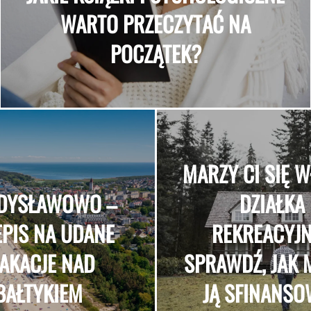
WARTO PRZECZYTAĆ NA
POCZĄTEK?
MARZY CI SIĘ 
DYSŁAWOWO –
DZIAŁKA
EPIS NA UDANE
REKREACYJ
AKACJE NAD
SPRAWDŹ, JAK
BAŁTYKIEM
JĄ SFINANS