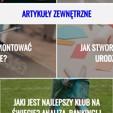
ARTYKUŁY ZEWNĘTRZNE
AMONTOWAĆ
JAK STWOR
E?
UROD
JAKI JEST NAJLEPSZY KLUB NA
ŚWIECIE? ANALIZA, RANKINGI I