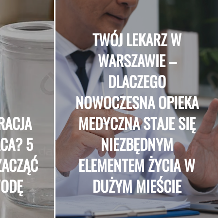
TWÓJ LEKARZ W
WARSZAWIE –
DLACZEGO
NOWOCZESNA OPIEKA
RACJA
MEDYCZNA STAJE SIĘ
CA? 5
NIEZBĘDNYM
ZACZĄĆ
ELEMENTEM ŻYCIA W
WODĘ
DUŻYM MIEŚCIE