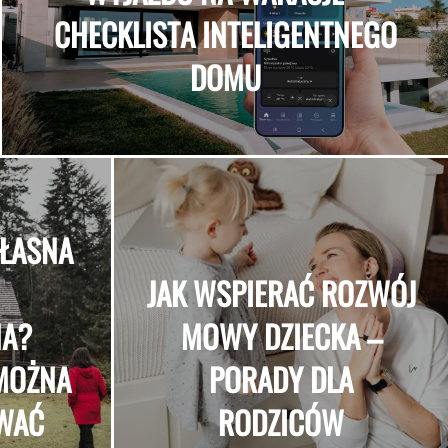
CHECKLISTA INTELIGENTNEGO
DOMU
WŁASNA
JAK WSPIERAĆ ROZWÓJ
NA?
MOWY DZIECKA –
 MOŻNA
PORADY DLA
OWAĆ
RODZICÓW