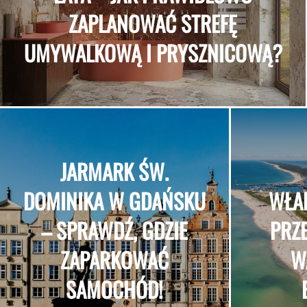
ZAPLANOWAĆ STREFĘ
UMYWALKOWĄ I PRYSZNICOWĄ?
JARMARK ŚW.
DOMINIKA W GDAŃSKU
WŁA
– SPRAWDŹ, GDZIE
PRZ
ZAPARKOWAĆ
W
SAMOCHÓD!