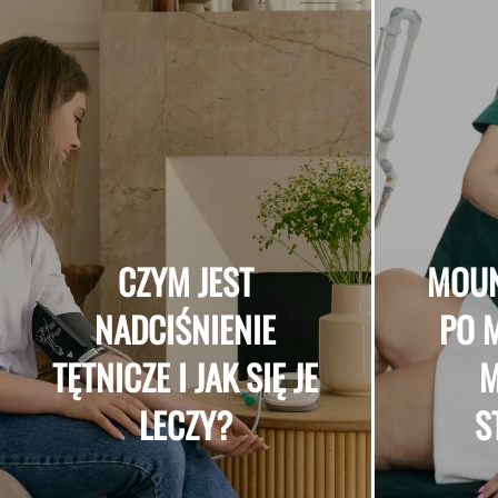
CZYM JEST
MOUN
NADCIŚNIENIE
PO M
TĘTNICZE I JAK SIĘ JE
M
LECZY?
S