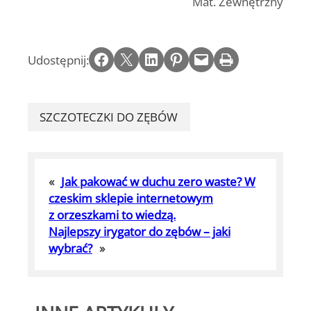
Mat. Zewnętrzny
Share on Facebook
Email this Page
Share on LinkedIn
Share on Pinterest
Email this Page
Print this Page
Udostępnij:
SZCZOTECZKI DO ZĘBÓW
«
Jak pakować w duchu zero waste? W
czeskim sklepie internetowym
z orzeszkami to wiedzą.
Najlepszy irygator do zębów – jaki
wybrać?
»