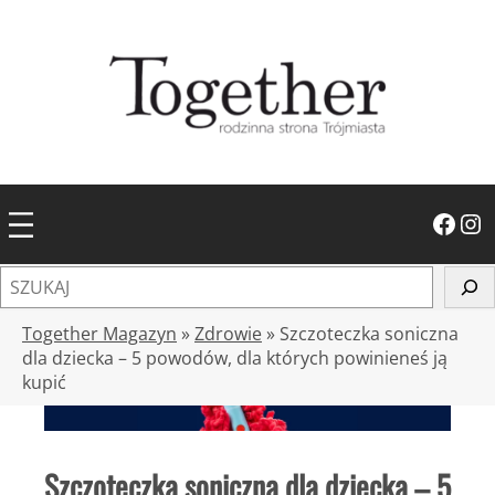
Przejdź
do
treści
Facebook
Instagram
S
z
u
Together Magazyn
»
Zdrowie
»
Szczoteczka soniczna
k
dla dziecka – 5 powodów, dla których powinieneś ją
kupić
a
j
Szczoteczka soniczna dla dziecka – 5