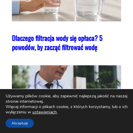
Dlaczego filtracja wody się opłaca? 5
powodów, by zacząć filtrować wodę
Używamy plików cookie, aby zapewnić najlepszą jakość na naszej
stronie internetowej.
Więcej informacji o plikach cookie, z których korzystamy, lub o ich
wyłączeniu w
ustawieniach
.
Akceptuję