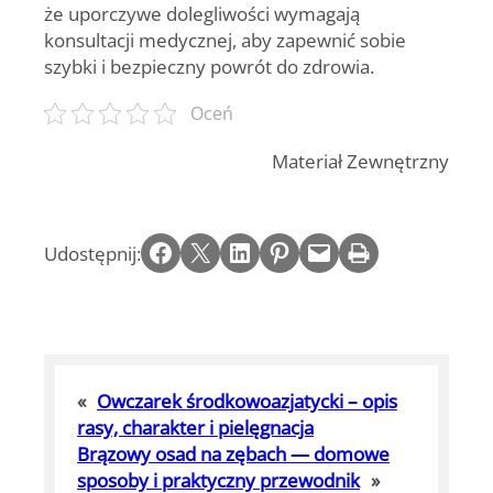
że uporczywe dolegliwości wymagają
konsultacji medycznej, aby zapewnić sobie
szybki i bezpieczny powrót do zdrowia.
Oceń
Materiał Zewnętrzny
Share on Facebook
Email this Page
Share on LinkedIn
Share on Pinterest
Email this Page
Print this Page
Udostępnij:
«
Owczarek środkowoazjatycki – opis
rasy, charakter i pielęgnacja
Brązowy osad na zębach — domowe
sposoby i praktyczny przewodnik
»