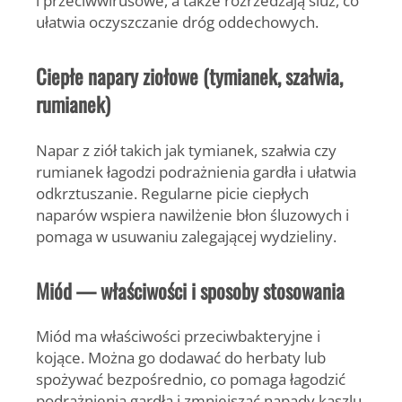
i przeciwwirusowe, a także rozrzedzają śluz, co
ułatwia oczyszczanie dróg oddechowych.
Ciepłe napary ziołowe (tymianek, szałwia,
rumianek)
Napar z ziół takich jak tymianek, szałwia czy
rumianek łagodzi podrażnienia gardła i ułatwia
odkrztuszanie. Regularne picie ciepłych
naparów wspiera nawilżenie błon śluzowych i
pomaga w usuwaniu zalegającej wydzieliny.
Miód — właściwości i sposoby stosowania
Miód
ma właściwości przeciwbakteryjne i
kojące. Można go dodawać do herbaty lub
spożywać bezpośrednio, co pomaga łagodzić
podrażnienia gardła i zmniejszać napady kaszlu.