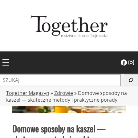
Przejdź
do
treści
Facebook
Instagram
S
z
u
Together Magazyn
»
Zdrowie
»
Domowe sposoby na
k
kaszel — skuteczne metody i praktyczne porady
a
j
Domowe sposoby na kaszel —