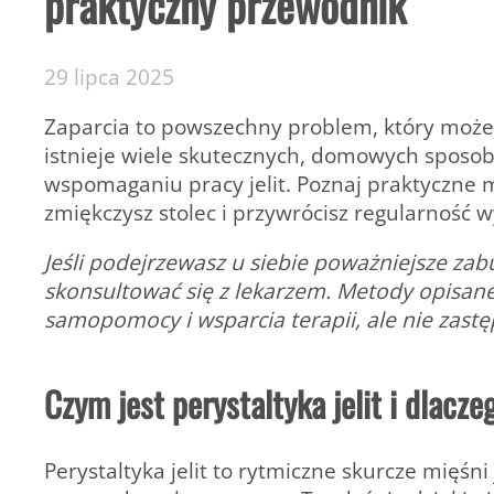
praktyczny przewodnik
29 lipca 2025
Zaparcia to powszechny problem, który może 
istnieje wiele skutecznych, domowych sposob
wspomaganiu pracy jelit. Poznaj praktyczne m
zmiękczysz stolec i przywrócisz regularność w
Jeśli podejrzewasz u siebie poważniejsze zab
skonsultować się z lekarzem. Metody opisan
samopomocy i wsparcia terapii, ale nie zastęp
Czym jest perystaltyka jelit i dlacz
Perystaltyka jelit to rytmiczne skurcze mięśn