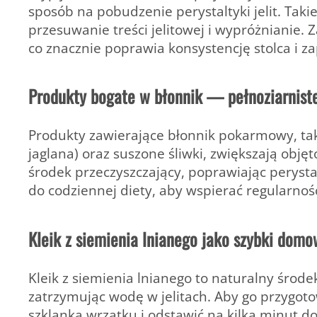
sposób na pobudzenie perystaltyki jelit. Taki
przesuwanie treści jelitowej i wypróżnianie. Z
co znacznie poprawia konsystencję stolca i 
Produkty bogate w błonnik — pełnoziarniste
Produkty zawierające błonnik pokarmowy, taki
jaglana) oraz suszone śliwki, zwiększają objęt
środek przeczyszczający, poprawiając perystal
do codziennej diety, aby wspierać regularność 
Kleik z siemienia lnianego jako szybki domo
Kleik z siemienia lnianego to naturalny środe
zatrzymując wodę w jelitach. Aby go przygotow
szklanką wrzątku i odstawić na kilka minut d