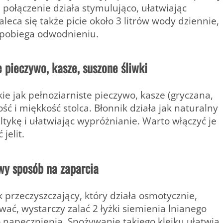
e połączenie działa stymulująco, ułatwiając
aleca się także picie około 3 litrów wody dziennie,
zapobiega odwodnieniu.
 pieczywo, kasze, suszone śliwki
e jak pełnoziarniste pieczywo, kasze (gryczana,
ość i miękkość stolca. Błonnik działa jak naturalny
tykę i ułatwiając wypróżnianie. Warto włączyć je
jelit.
wy sposób na zaparcia
k przeczyszczający, który działa osmotycznie,
ać, wystarczy zalać 2 łyżki siemienia lnianego
o napęcznienia. Spożywanie takiego kleiku ułatwia