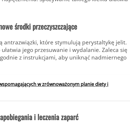
mowe środki przeczyszczające
ą antrazwiązki, które stymulują perystaltykę jelit.
ułatwia jego przesuwanie i wydalanie. Zaleca się
godnie z instrukcjami, aby uniknąć nadmiernego
 wspomagających w zrównoważonym planie diety i
apobiegania i leczenia zaparć