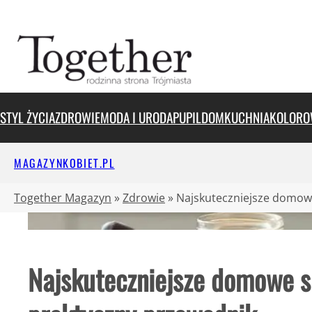
Przejdź
do
treści
STYL ŻYCIA
ZDROWIE
MODA I URODA
PUPIL
DOM
KUCHNIA
KOLORO
MAGAZYNKOBIET.PL
Together Magazyn
»
Zdrowie
»
Najskuteczniejsze domow
Najskuteczniejsze domowe 