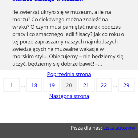
Ile zwierząt ukryło się w muzeum, a ile na
morzu? Co ciekawego można znaleźć na
wraku? O czym musi pamiętać nurek podczas
pracy i co smacznego jedli flisacy? Jak co roku o
tej porze zapraszamy naszych najmłodszych
zwiedzających na muzealne wakacje w
morskim stylu. Obiecujemy – nie będziemy się
uczyć, będziemy się dobrze bawić! –…
Poprzednia strona
1
…
18
19
20
21
22
…
29
Następna strona
Piszą dla nas:
Lista autorów