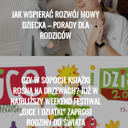
JAK WSPIERAĆ ROZWÓJ MOWY
DZIECKA – PORADY DLA
RODZICÓW
CZY W SOPOCIE KSIĄŻKI
ROSNĄ NA DRZEWACH? JUŻ W
NAJBLIŻSZY WEEKEND FESTIWAL
„OJCE I DZIATKI” ZAPROSI
RODZINY DO ŚWIATA