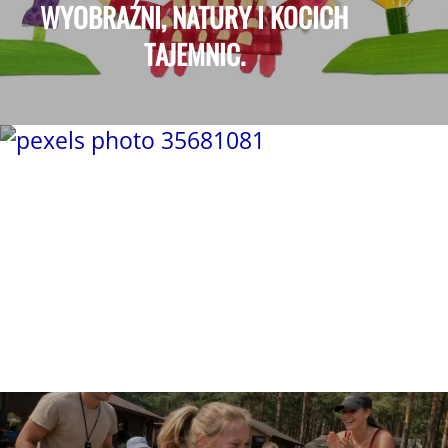
WYOBRAŹNI, NATURY I KOCICH
TAJEMNIC.
POMYSŁ NA TRÓJMIEJSKIE LATO:
ŁĄCZENIE ZABAWY NA
TRAMPOLINIE Z HULAJNOGĄ BEZ
KÓŁEK