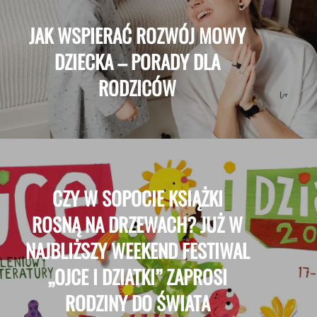
JAK WSPIERAĆ ROZWÓJ MOWY
DZIECKA – PORADY DLA
RODZICÓW
CZY W SOPOCIE KSIĄŻKI
ROSNĄ NA DRZEWACH? JUŻ W
NAJBLIŻSZY WEEKEND FESTIWAL
„OJCE I DZIATKI” ZAPROSI
RODZINY DO ŚWIATA