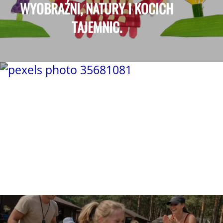
WYOBRAŹNI, NATURY I KOCICH
TAJEMNIC.
POMYSŁ NA TRÓJMIEJSKIE LATO:
ŁĄCZENIE ZABAWY NA
TRAMPOLINIE Z HULAJNOGĄ BEZ
KÓŁEK