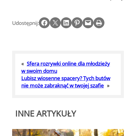
Share on Facebook
Email this Page
Share on LinkedIn
Share on Pinterest
Email this Page
Print this Page
Udostępnij:
«
Sfera rozrywki online dla młodzieży
w swoim domu
Lubisz wiosenne spacery? Tych butów
nie może zabraknąć w twojej szafie
»
INNE ARTYKUŁY