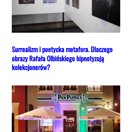
Surrealizm i poetycka metafora. Dlaczego
obrazy Rafała Olbińskiego hipnotyzują
kolekcjonerów?