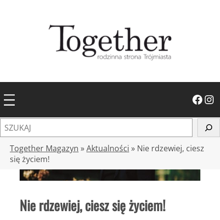
Przejdź
do
treści
Facebook
Instagram
S
z
u
Together Magazyn
»
Aktualności
»
Nie rdzewiej, ciesz
k
się życiem!
a
j
Nie rdzewiej, ciesz się życiem!