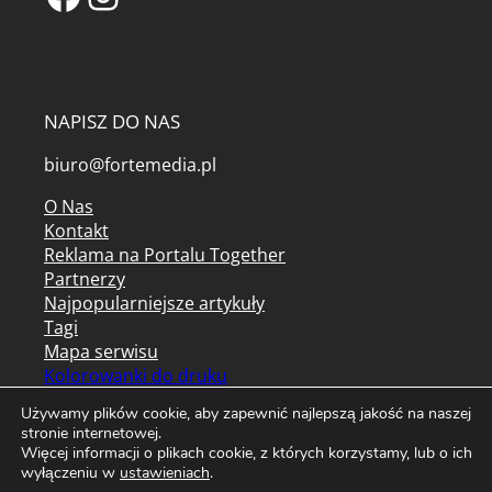
NAPISZ DO NAS
biuro@fortemedia.pl
O Nas
Kontakt
Reklama na Portalu Together
Partnerzy
Najpopularniejsze artykuły
Tagi
Mapa serwisu
Kolorowanki do druku
Archiwum czasopism
Używamy plików cookie, aby zapewnić najlepszą jakość na naszej
stronie internetowej.
Regulamin serwisu
Więcej informacji o plikach cookie, z których korzystamy, lub o ich
Regulamin newslettera
wyłączeniu w
ustawieniach
.