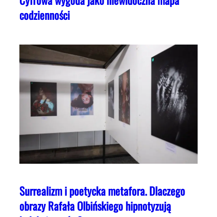
Cyfrowa wygoda jako niewidoczna mapa
codzienności
Surrealizm i poetycka metafora. Dlaczego
obrazy Rafała Olbińskiego hipnotyzują