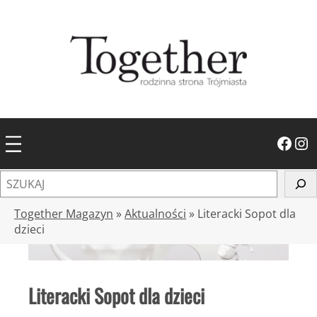
Przejdź
do
treści
Facebook
Instagram
S
z
u
Together Magazyn
»
Aktualności
»
Literacki Sopot dla
k
dzieci
a
j
Literacki Sopot dla dzieci