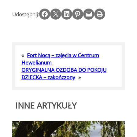
Share on Facebook
Email this Page
Share on LinkedIn
Share on Pinterest
Email this Page
Print this Page
Udostępnij:
«
Fort Nocą – zajęcia w Centrum
Hewelianum
ORYGINALNA OZDOBA DO POKOJU
DZIECKA – zakończony
»
INNE ARTYKUŁY