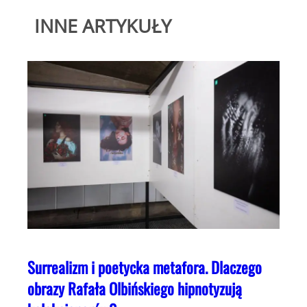
INNE ARTYKUŁY
Surrealizm i poetycka metafora. Dlaczego
obrazy Rafała Olbińskiego hipnotyzują