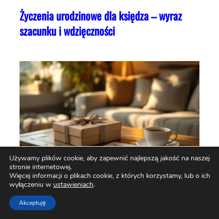
Życzenia urodzinowe dla księdza – wyraz
szacunku i wdzięczności
Używamy plików cookie, aby zapewnić najlepszą jakość na naszej
stronie internetowej.
Więcej informacji o plikach cookie, z których korzystamy, lub o ich
wyłączeniu w
ustawieniach
.
Życzenia urodzinowe dla brata – jak wyrazić
Akceptuję
miłość i bliskość?