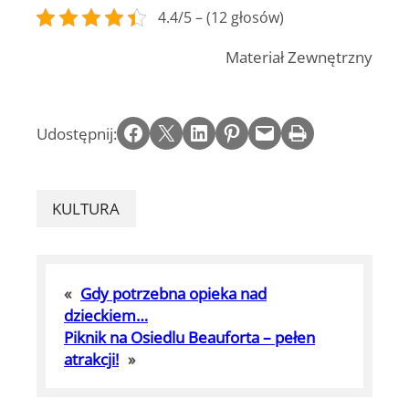
4.4/5 – (12 głosów)
Materiał Zewnętrzny
Share on Facebook
Email this Page
Share on LinkedIn
Share on Pinterest
Email this Page
Print this Page
Udostępnij:
KULTURA
«
Gdy potrzebna opieka nad
dzieckiem…
Piknik na Osiedlu Beauforta – pełen
atrakcji!
»