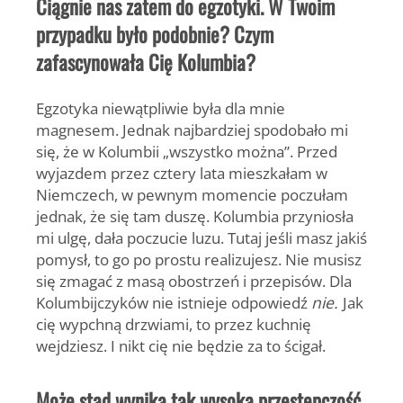
Ciągnie nas zatem do egzotyki. W Twoim
przypadku było podobnie? Czym
zafascynowała Cię Kolumbia?
Egzotyka niewątpliwie była dla mnie
magnesem. Jednak najbardziej spodobało mi
się, że w Kolumbii „wszystko można”. Przed
wyjazdem przez cztery lata mieszkałam w
Niemczech, w pewnym momencie poczułam
jednak, że się tam duszę. Kolumbia przyniosła
mi ulgę, dała poczucie luzu. Tutaj jeśli masz jakiś
pomysł, to go po prostu realizujesz. Nie musisz
się zmagać z masą obostrzeń i przepisów. Dla
Kolumbijczyków nie istnieje odpowiedź
nie.
Jak
cię wypchną drzwiami, to przez kuchnię
wejdziesz. I nikt cię nie będzie za to ścigał.
Może stąd wynika tak wysoka przestępczość