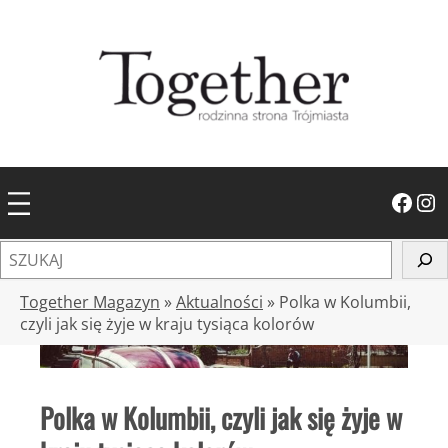
Przejdź
do
treści
Facebook
Instagram
S
z
u
Together Magazyn
»
Aktualności
»
Polka w Kolumbii,
k
czyli jak się żyje w kraju tysiąca kolorów
a
j
Polka w Kolumbii, czyli jak się żyje w