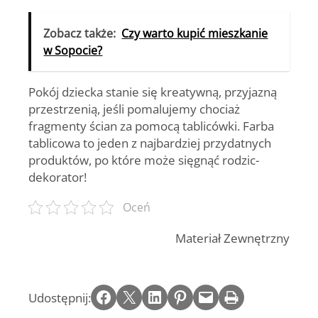
Zobacz także:
Czy warto kupić mieszkanie
w Sopocie?
Pokój dziecka stanie się kreatywną, przyjazną
przestrzenią, jeśli pomalujemy chociaż
fragmenty ścian za pomocą tablicówki. Farba
tablicowa to jeden z najbardziej przydatnych
produktów, po które może sięgnąć rodzic-
dekorator!
Oceń
Materiał Zewnętrzny
Share on Facebook
Email this Page
Share on LinkedIn
Share on Pinterest
Email this Page
Print this Page
Udostępnij: