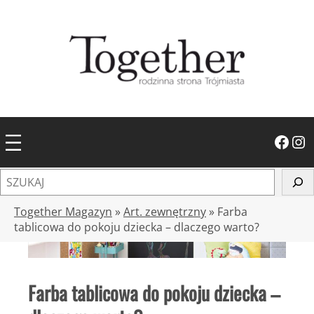
Przejdź
do
treści
Facebook
Instagram
S
z
u
Together Magazyn
»
Art. zewnętrzny
»
Farba
k
tablicowa do pokoju dziecka – dlaczego warto?
a
j
Farba tablicowa do pokoju dziecka –