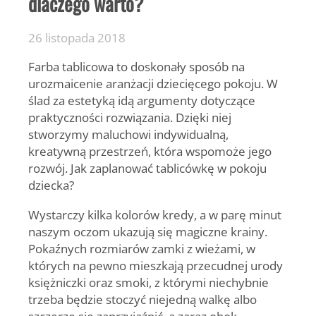
dlaczego warto?
26 listopada 2018
Farba tablicowa to doskonały sposób na
urozmaicenie aranżacji dziecięcego pokoju. W
ślad za estetyką idą argumenty dotyczące
praktyczności rozwiązania. Dzięki niej
stworzymy maluchowi indywidualną,
kreatywną przestrzeń, która wspomoże jego
rozwój. Jak zaplanować tablicówkę w pokoju
dziecka?
Wystarczy kilka kolorów kredy, a w parę minut
naszym oczom ukazują się magiczne krainy.
Pokaźnych rozmiarów zamki z wieżami, w
których na pewno mieszkają przecudnej urody
księżniczki oraz smoki, z którymi niechybnie
trzeba będzie stoczyć niejedną walkę albo
szczerze się zaprzyjaźnić, a zaraz obok –