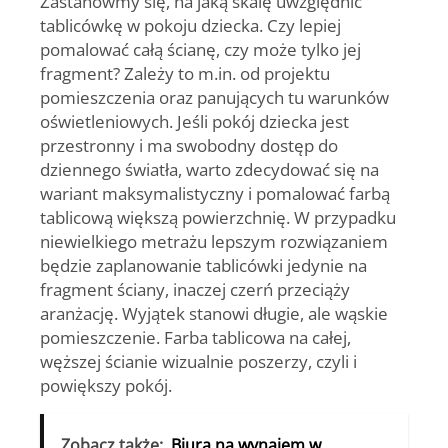
Zastanówmy się, na jaką skalę uwzględnić
tablicówkę w pokoju dziecka. Czy lepiej
pomalować całą ścianę, czy może tylko jej
fragment? Zależy to m.in. od projektu
pomieszczenia oraz panujących tu warunków
oświetleniowych. Jeśli pokój dziecka jest
przestronny i ma swobodny dostęp do
dziennego światła, warto zdecydować się na
wariant maksymalistyczny i pomalować farbą
tablicową większą powierzchnię. W przypadku
niewielkiego metrażu lepszym rozwiązaniem
będzie zaplanowanie tablicówki jedynie na
fragment ściany, inaczej czerń przeciąży
aranżację. Wyjątek stanowi długie, ale wąskie
pomieszczenie. Farba tablicowa na całej,
węższej ścianie wizualnie poszerzy, czyli i
powiększy pokój.
Zobacz także:
Biura na wynajem w