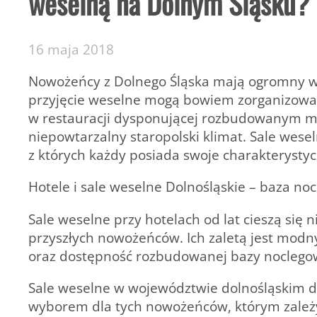
weselną na Dolnym Śląsku?
16 maja 2018
Nowożeńcy z Dolnego Śląska mają ogromny w
przyjęcie weselne mogą bowiem zorganizowa
w restauracji dysponującej rozbudowanym me
niepowtarzalny staropolski klimat. Sale wese
z których każdy posiada swoje charakterystyc
Hotele i sale weselne Dolnośląskie – baza no
Sale weselne przy hotelach od lat cieszą się 
przyszłych nowożeńców. Ich zaletą jest modny
oraz dostępność rozbudowanej bazy noclegowe
Sale weselne w województwie dolnośląskim d
wyborem dla tych nowożeńców, którym zależy 