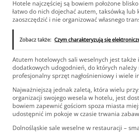
Hotele najczęściej są bowiem położone blisk
łatwo do nich dojechać autem, taksówką lub
zaoszczędzić i nie organizować własnego trans
Zobacz także:
Czym charakteryzują się elektronicz
Atutem hotelowych sali weselnych jest także
dodatkowych udogodnień, do których należy m. 
profesjonalny sprzęt nagłośnieniowy i wiele i
Najważniejszą jednak zaletą, która wielu p
organizacji swojego wesela w hotelu, jest do
bowiem zapewnić gościom spoza miasta miejs
udostępnić im pokoje w czasie trwania zabaw
Dolnośląskie sale weselne w restauracji – s