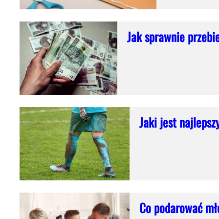
Jak sprawnie przebi
Jaki jest najleps
Co podarować mło