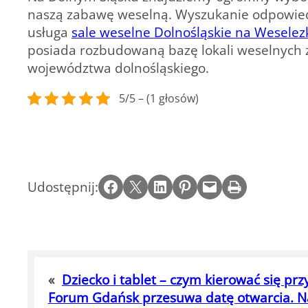
naszą zabawę weselną. Wyszukanie odpowiedn
usługa
sale weselne Dolnośląskie na Weselezk
posiada rozbudowaną bazę lokali weselnych 
województwa dolnośląskiego.
5/5 – (1 głosów)
Share on Facebook
Email this Page
Share on LinkedIn
Share on Pinterest
Email this Page
Print this Page
Udostępnij:
«
Dziecko i tablet – czym kierować się p
Forum Gdańsk przesuwa datę otwarcia. Naj