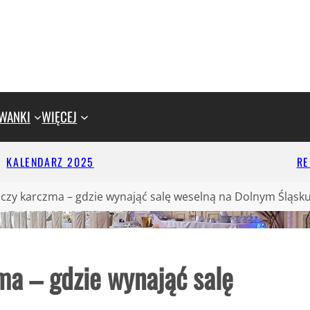
WANKI
WIĘCEJ
KALENDARZ 2025
R
a czy karczma – gdzie wynająć salę weselną na Dolnym Śląsk
zma – gdzie wynająć salę