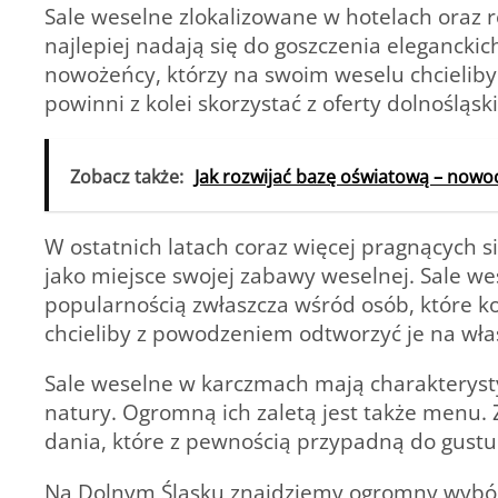
Sale weselne zlokalizowane w hotelach oraz r
najlepiej nadają się do goszczenia elegancki
nowożeńcy, którzy na swoim weselu chcieliby 
powinni z kolei skorzystać z oferty dolnośląs
Zobacz także:
Jak rozwijać bazę oświatową – now
W ostatnich latach coraz więcej pragnących 
jako miejsce swojej zabawy weselnej. Sale w
popularnością zwłaszcza wśród osób, które ko
chcieliby z powodzeniem odtworzyć je na wł
Sale weselne w karczmach mają charakterysty
natury. Ogromną ich zaletą jest także menu.
dania, które z pewnością przypadną do gust
Na Dolnym Śląsku znajdziemy ogromny wybór l