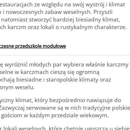
estauracjach ze względu na swój wystrój i klimat
ch i nowoczesnych zabaw weselnych. Przyszli
natomiast stworzyć bardziej biesiadny klimat,
kich karczm oraz lokali o rustykalnym charakterze.
oczesne przedszkole modułowe
się wyróżnić młodych par wybiera właśnie karczmy
eselne w karczmach cieszą się ogromną
chają biesiadne i staropolskie klimaty oraz
asnym weselu.
czny klimat, który bezpośrednio nawiązuje do
 Zazwyczaj serwowane są w nich tradycyjne polski
u gościom w każdym przedziale wiekowym.
okali weselnych, które chętnie ugoszczą u siebie