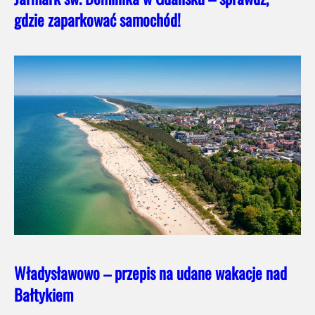
gdzie zaparkować samochód!
Władysławowo – przepis na udane wakacje nad
Bałtykiem