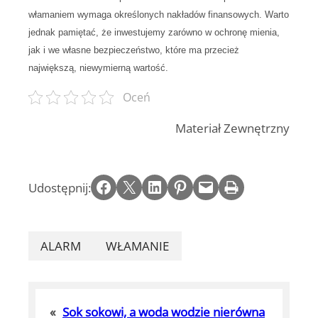
włamaniem wymaga określonych nakładów finansowych. Warto
jednak pamiętać, że inwestujemy zarówno w ochronę mienia,
jak i we własne bezpieczeństwo, które ma przecież
największą, niewymierną wartość.
Oceń
Materiał Zewnętrzny
Share on Facebook
Email this Page
Share on LinkedIn
Share on Pinterest
Email this Page
Print this Page
Udostępnij:
ALARM
WŁAMANIE
«
Sok sokowi, a woda wodzie nierówna