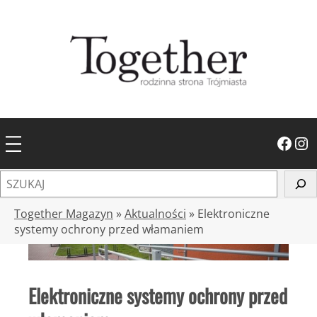
Przejdź
do
treści
Facebook
Instagram
S
z
u
Together Magazyn
»
Aktualności
»
Elektroniczne
k
systemy ochrony przed włamaniem
a
j
Elektroniczne systemy ochrony przed