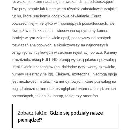
rozwiązanie, które nadal się sprawdza i działa odstraszająco.
Tuż przy bramie lub furtce warto również zainstalować czujniki
ruchu, które uruchomią dodatkowe oświetlenie. Coraz
powszechniej – nie tylko w imponujących posiadłościach, ale
również w mieszkaniach – stosowane są systemy kamer.
Istnieje w tym zakresie wiele opcji, począwszy od prostych
rozwiązań analogowych, a skończywszy na najnowszych
osiągnięciach cyfrowych w zakresie rejestracji obrazu. K
amery
z rozdzielczością FULL HD oferują wysoką jakość i pozwalają
ustalić wiele szczegółów (np. dokładne rysy twarzy człowieka,
numery rejestracyjne itp). Ciekawą, użyteczną i niedrogą opcją
jest możliwość instalacji kamer cyfrowych, które pozwalają na
pogląd obrazu online oraz przegląd archiwum na urządzeniach
przenośnych, takich jak laptop, tablet czy smartfon.
Zobacz także:
Gdzie się podziały nasze
pieniądze!?