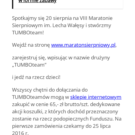
w formie zabawy
Spotkajmy się 20 sierpnia na VIII Maratonie
Sierpniowym im. Lecha Wałęsy i stwórzmy
TUMBOteam!
Wejdź
na stronę
www.maratonsierpniowy.pl
,
zarejestruj się,
wpisując w nazwie drużyny
„TUMBOteam”
i
jedź na rzecz dzieci!
Wszyscy chętni do dołączania do
TUMBOteamów mogą w
sklepie internetowym
zakupić w cenie 65,- zł brutto/szt.
dedykowane
akcji koszulki
, z których dochód przeznaczony
zostanie na rzecz podopiecznych Funduszu.
Na
pierwsze zamówienia czekamy do 25 lipca
2016 r.