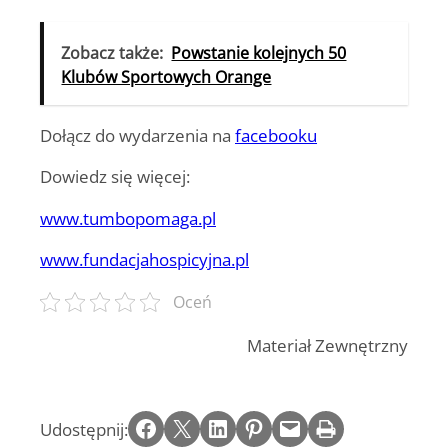
Zobacz także:
Powstanie kolejnych 50
Klubów Sportowych Orange
Dołącz do wydarzenia na
facebooku
Dowiedz się więcej:
www.tumbopomaga.pl
www.fundacjahospicyjna.pl
Oceń
Materiał Zewnętrzny
Share on Facebook
Email this Page
Share on LinkedIn
Share on Pinterest
Email this Page
Print this Page
Udostępnij: