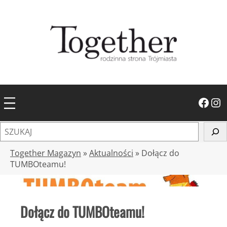
Przejdź
do
treści
Facebook
Instagram
S
z
u
Together Magazyn
»
Aktualności
»
Dołącz do
k
TUMBOteamu!
a
j
Dołącz do TUMBOteamu!