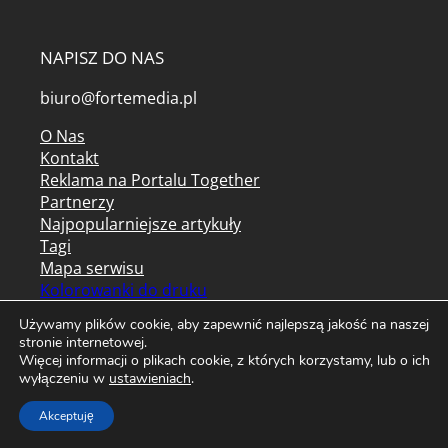
NAPISZ DO NAS
biuro@fortemedia.pl
O Nas
Kontakt
Reklama na Portalu Together
Partnerzy
Najpopularniejsze artykuły
Tagi
Mapa serwisu
Kolorowanki do druku
Archiwum czasopism
Używamy plików cookie, aby zapewnić najlepszą jakość na naszej
Regulamin serwisu
stronie internetowej.
Więcej informacji o plikach cookie, z których korzystamy, lub o ich
Regulamin newslettera
wyłączeniu w
ustawieniach
.
Polityka prywatności / cookies
Akceptuję