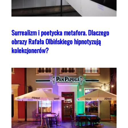
Surrealizm i poetycka metafora. Dlaczego
obrazy Rafała Olbińskiego hipnotyzują
kolekcjonerów?