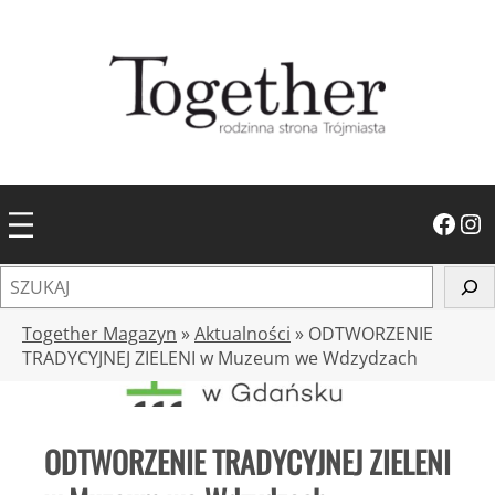
Przejdź
do
treści
Facebook
Instagram
S
z
u
Together Magazyn
»
Aktualności
»
ODTWORZENIE
k
TRADYCYJNEJ ZIELENI w Muzeum we Wdzydzach
a
j
ODTWORZENIE TRADYCYJNEJ ZIELENI