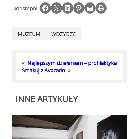
Share on Facebook
Email this Page
Share on LinkedIn
Share on Pinterest
Email this Page
Print this Page
Udostępnij:
MUZEUM
WDZYDZE
«
Najlepszym działaniem – profilaktyka
Smakuj z Avocado
»
INNE ARTYKUŁY