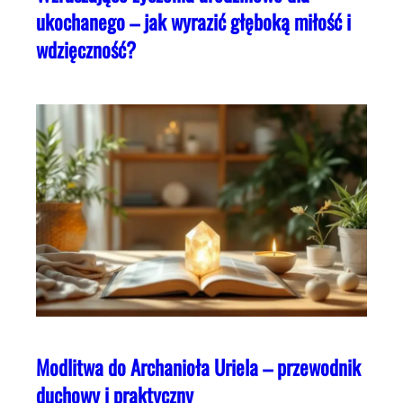
ukochanego – jak wyrazić głęboką miłość i
wdzięczność?
Modlitwa do Archanioła Uriela – przewodnik
duchowy i praktyczny