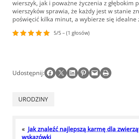
wierszyk, jak i poważne życzenia z głębokim
wierszyków sprawia, że każdy jest w stanie zn
poświęcić kilka minut, a wybierze się idealne
5/5 – (1 głosów)
Share on Facebook
Email this Page
Share on LinkedIn
Share on Pinterest
Email this Page
Print this Page
Udostępnij:
URODZINY
«
Jak znaleźć najlepszą karmę dla zwierzą
wskazówki