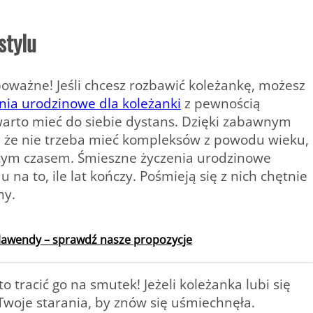
stylu
poważne! Jeśli chcesz rozbawić koleżankę, możesz
nia urodzinowe dla koleżanki
z pewnością
warto mieć do siebie dystans. Dzięki zabawnym
 że nie trzeba mieć kompleksów z powodu wieku,
cym czasem. Śmieszne życzenia urodzinowe
 na to, ile lat kończy. Pośmieją się z nich chętnie
ny.
lawendy – sprawdź nasze propozycje
 tracić go na smutek! Jeżeli koleżanka lubi się
 Twoje starania, by znów się uśmiechnęła.