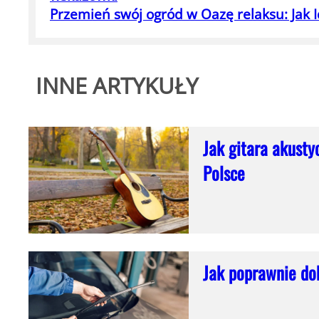
Przemień swój ogród w Oazę relaksu: Jak
INNE ARTYKUŁY
Jak gitara akusty
Polsce
Jak poprawnie do