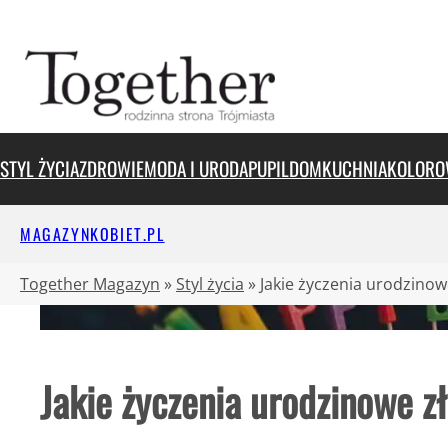
Przejdź
do
treści
STYL ŻYCIA
ZDROWIE
MODA I URODA
PUPIL
DOM
KUCHNIA
KOLORO
MAGAZYNKOBIET.PL
Together Magazyn
»
Styl życia
»
Jakie życzenia urodzinow
Jakie życzenia urodzinowe z