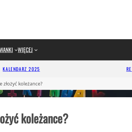
WANKI
WIĘCEJ
KALENDARZ 2025
R
e złożyć koleżance?
łożyć koleżance?