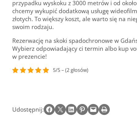
przypadku wyskoku z 3000 metrów i od około 7
chcemy wykupić dodatkową usługę wideofilmo
złotych. To większy koszt, ale warto się na 
swoim rodzaju.
Rezerwację na skoki spadochronowe w Gdańsk
Wybierz odpowiadający ci termin albo kup vo
w prezencie!
5/5 – (2 głosów)
Share on Facebook
Email this Page
Share on LinkedIn
Share on Pinterest
Email this Page
Print this Page
Udostępnij: