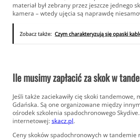
materiał był zebrany przez jeszcze jednego 
kamera – wtedy ujęcia są naprawdę niesamow
Zobacz także:
Czym charakteryzują się opaski ka
Ile musimy zapłacić za skok w tand
Jeśli także zaciekawiły cię skoki tandemowe, m
Gdańska. Są one organizowane między innymi
ośrodek szkolenia spadochronowego Skydive. 
internetowej:
skacz.pl
.
Ceny skoków spadochronowych w tandemie roz