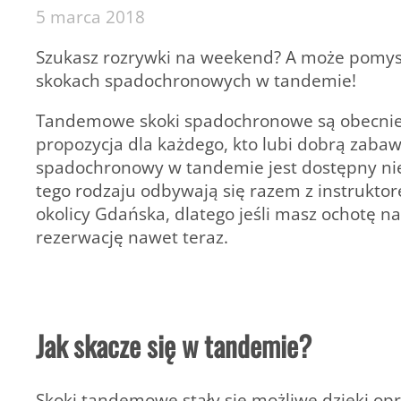
5 marca 2018
Szukasz rozrywki na weekend? A może pomysłu
skokach spadochronowych w tandemie!
Tandemowe skoki spadochronowe są obecnie c
propozycja dla każdego, kto lubi dobrą zaba
spadochronowy w tandemie jest dostępny nie
tego rodzaju odbywają się razem z instrukto
okolicy Gdańska, dlatego jeśli masz ochotę 
rezerwację nawet teraz.
Jak skacze się w tandemie?
Skoki tandemowe stały się możliwe dzięki op