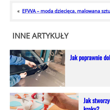
«
EFVVA – moda dziecięca, malowana szt
INNE ARTYKUŁY
Jak poprawnie do
Jak stworzy
kroku?