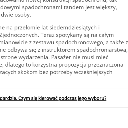
dowymi spadochronami tandem jest większy,
 dwie osoby.
e na przełomie lat siedemdziesiątych i
 Zjednoczonych. Teraz spotykany są na całym
a mianowicie z zestawu spadochronowego, a także z
mie odbywa się z instruktorem spadochroniarstwa,
 stronę wydarzenia. Pasażer nie musi mieć
, dlatego to korzystna propozycja przeznaczona
szących skokom bez potrzeby wcześniejszych
ardzie. Czym się kierować podczas jego wyboru?