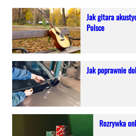
Jak gitara akusty
Polsce
Jak poprawnie do
Rozrywka onl