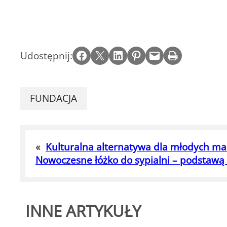
Share on Facebook
Email this Page
Share on LinkedIn
Share on Pinterest
Email this Page
Print this Page
Udostępnij:
FUNDACJA
«
Kulturalna alternatywa dla młodych m
Nowoczesne łóżko do sypialni – podstawą 
INNE ARTYKUŁY