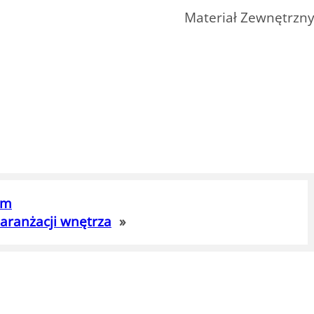
Materiał Zewnętrzn
am
aranżacji wnętrza
»