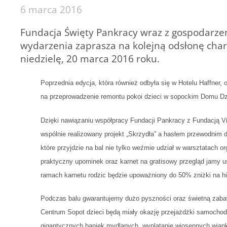
6 marca 2016
Fundacja Święty Pankracy wraz z gospodarze
wydarzenia zaprasza na kolejną odsłonę chary
niedzielę, 20 marca 2016 roku.
Poprzednia edycja, która również odbyła się w Hotelu Haffner,
na przeprowadzenie remontu pokoi dzieci w sopockim Domu D
Dzięki nawiązaniu współpracy Fundacji Pankracy z Fundacją Vi
wspólnie realizowany projekt „Skrzydła” a hasłem przewodni
które przyjdzie na bal nie tylko weźmie udział w warsztatach 
praktyczny upominek oraz karnet na gratisowy przegląd jamy 
ramach karnetu rodzic będzie upoważniony do 50% zniżki na hi
Podczas balu gwarantujemy dużo pyszności oraz świetną zabawę
Centrum Sopot dzieci będą miały okazję przejażdżki samochod
gigantycznych baniek mydlanych, wyplatanie wiosennych wiank