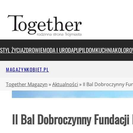
Przejdź
do
treści
STYL ŻYCIA
ZDROWIE
MODA I URODA
PUPIL
DOM
KUCHNIA
KOLORO
MAGAZYNKOBIET.PL
Together Magazyn
»
Aktualności
»
II Bal Dobroczynny Fun
II Bal Dobroczynny Fundacji