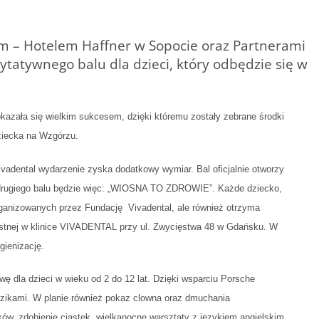
m – Hotelem Haffner w Sopocie oraz Partnerami
tatywnego balu dla dzieci, który odbędzie się w
 okazała się wielkim sukcesem, dzięki któremu zostały zebrane środki
ziecka na Wzgórzu.
vadental wydarzenie zyska dodatkowy wymiar. Bal oficjalnie otworzy
m drugiego balu będzie więc: „WIOSNA TO ZDROWIE”. Każde dziecko,
organizowanych przez Fundację Vivadental, ale również otrzyma
ustnej w klinice VIVADENTAL przy ul. Zwycięstwa 48 w Gdańsku. W
gienizację.
 dla dzieci w wieku od 2 do 12 lat. Dzięki wsparciu Porsche
zikami. W planie również pokaz clowna oraz dmuchania
ów, zdobienie ciastek, wielkanocne warsztaty z językiem angielskim