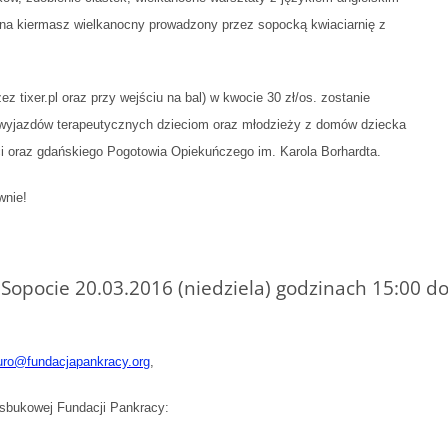
 na kiermasz wielkanocny prowadzony przez sopocką kwiaciarnię z
z tixer.pl oraz przy wejściu na bal) w kwocie 30 zł/os. zostanie
z wyjazdów terapeutycznych dzieciom oraz młodzieży z domów dziecka
 oraz gdańskiego Pogotowia Opiekuńczego im. Karola Borhardta.
wnie!
 Sopocie 20.03.2016 (niedziela) godzinach 15:00 d
uro@fundacjapankracy.org
,
ejsbukowej Fundacji Pankracy: