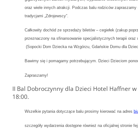
oraz wiele innych atrakcji. Podczas balu rodziców zapraszamy
tradycjami „Zdrojewscy”.
Całkowity dochód ze sprzedaży biletów – cegiełek (zakup poprze
przeznaczony na sfinansowanie specjalistycznych terapii ora
(Sopocki Dom Dziecka na Wzgórzu, Gdańskie Domu dla Dzieci
Bawimy się i pomagamy potrzebującym. Dzieci Dzieciom pono
Zapraszamy!
II Bal Dobroczynny dla Dzieci Hotel Haffner w
18:00.
Wszelkie pytania dotyczące balu prosimy kierować na adres
bi
szczegóły wydarzenia dostępne również na oficjalnej stronie f