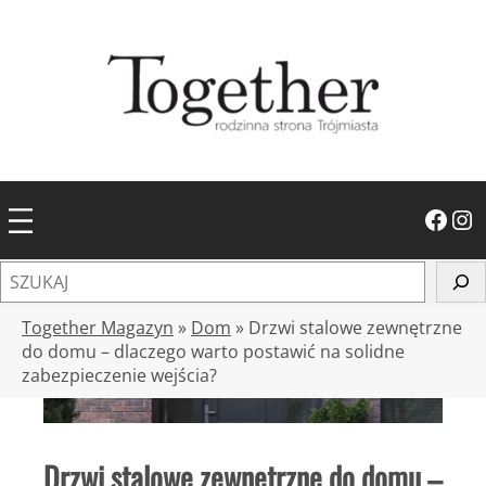
Przejdź
do
treści
Facebook
Instagram
S
z
u
Together Magazyn
»
Dom
»
Drzwi stalowe zewnętrzne
k
do domu – dlaczego warto postawić na solidne
zabezpieczenie wejścia?
a
j
Drzwi stalowe zewnętrzne do domu –