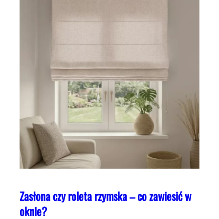
Zasłona czy roleta rzymska – co zawiesić w
oknie?