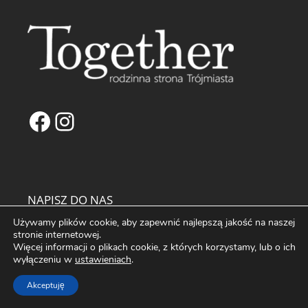
Facebook
Instagram
NAPISZ DO NAS
Używamy plików cookie, aby zapewnić najlepszą jakość na naszej
biuro@fortemedia.pl
stronie internetowej.
Więcej informacji o plikach cookie, z których korzystamy, lub o ich
O Nas
wyłączeniu w
ustawieniach
.
Kontakt
Reklama na Portalu Together
Akceptuję
Partnerzy