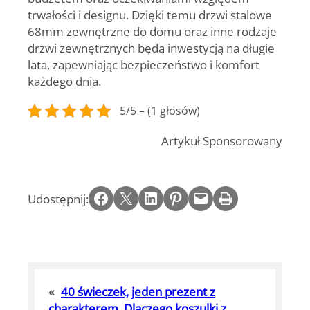
trwałości i designu. Dzięki temu drzwi stalowe
68mm zewnętrzne do domu oraz inne rodzaje
drzwi zewnętrznych będą inwestycją na długie
lata, zapewniając bezpieczeństwo i komfort
każdego dnia.
5/5 – (1 głosów)
Artykuł Sponsorowany
Share on Facebook
Email this Page
Share on LinkedIn
Share on Pinterest
Email this Page
Print this Page
Udostępnij:
«
40 świeczek, jeden prezent z
charakterem. Dlaczego koszulki z