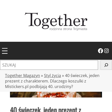
Przejdź
do
treści
Facebook
Instagram
S
z
u
Together Magazyn
»
Styl życia
»
40 świeczek, jeden
k
prezent z charakterem. Dlaczego koszulki z
Mistickers.pl podbijają 40. urodziny?
a
j
40 świeczek, jeden prezent z