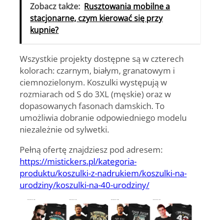
Zobacz także:
Rusztowania mobilne a
stacjonarne, czym kierować się przy
kupnie?
Wszystkie projekty dostępne są w czterech
kolorach:
czarnym, białym, granatowym i
ciemnozielonym
. Koszulki występują w
rozmiarach od S do 3XL (męskie) oraz w
dopasowanych fasonach damskich. To
umożliwia dobranie odpowiedniego modelu
niezależnie od sylwetki.
Pełną ofertę znajdziesz pod adresem:
https://mistickers.pl/kategoria-
produktu/koszulki-z-nadrukiem/koszulki-na-
urodziny/koszulki-na-40-urodziny/