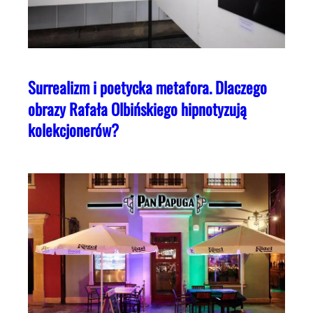
Surrealizm i poetycka metafora. Dlaczego
obrazy Rafała Olbińskiego hipnotyzują
kolekcjonerów?