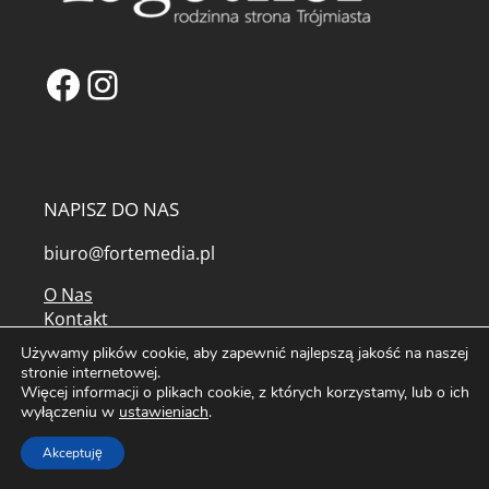
Facebook
Instagram
NAPISZ DO NAS
biuro@fortemedia.pl
O Nas
Kontakt
Reklama na Portalu Together
Używamy plików cookie, aby zapewnić najlepszą jakość na naszej
Partnerzy
stronie internetowej.
Najpopularniejsze artykuły
Więcej informacji o plikach cookie, z których korzystamy, lub o ich
wyłączeniu w
ustawieniach
.
Tagi
Mapa serwisu
Akceptuję
Kolorowanki do druku