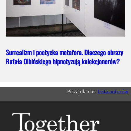
Surrealizm i poetycka metafora. Dlaczego obrazy
Rafała Olbińskiego hipnotyzują kolekcjonerów?
Piszą dla nas:
Lista autorów