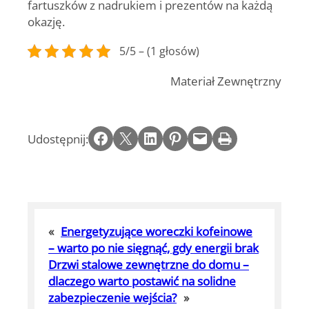
fartuszków z nadrukiem i prezentów na każdą
okazję.
5/5 – (1 głosów)
Materiał Zewnętrzny
Share on Facebook
Email this Page
Share on LinkedIn
Share on Pinterest
Email this Page
Print this Page
Udostępnij:
«
Energetyzujące woreczki kofeinowe
– warto po nie sięgnąć, gdy energii brak
Drzwi stalowe zewnętrzne do domu –
dlaczego warto postawić na solidne
zabezpieczenie wejścia?
»