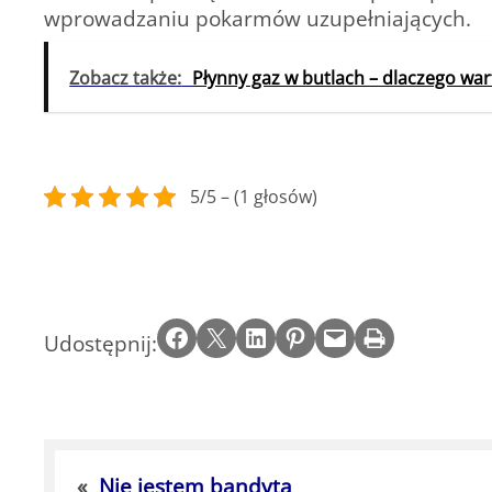
wprowadzaniu pokarmów uzupełniających.
Zobacz także:
Płynny gaz w butlach – dlaczego wa
5/5 – (1 głosów)
Share on Facebook
Email this Page
Share on LinkedIn
Share on Pinterest
Email this Page
Print this Page
Udostępnij:
«
Nie jestem bandytą