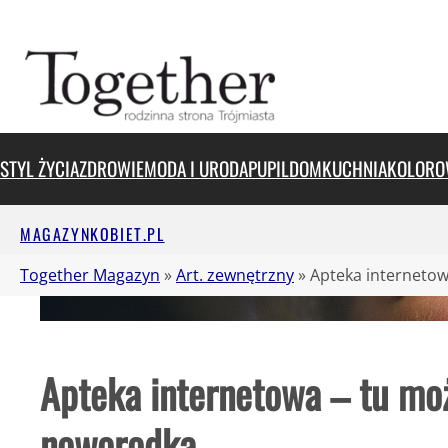
Przejdź
do
treści
STYL ŻYCIA
ZDROWIE
MODA I URODA
PUPIL
DOM
KUCHNIA
KOLORO
MAGAZYNKOBIET.PL
Together Magazyn
»
Art. zewnętrzny
»
Apteka interneto
Apteka internetowa – tu mo
noworodka