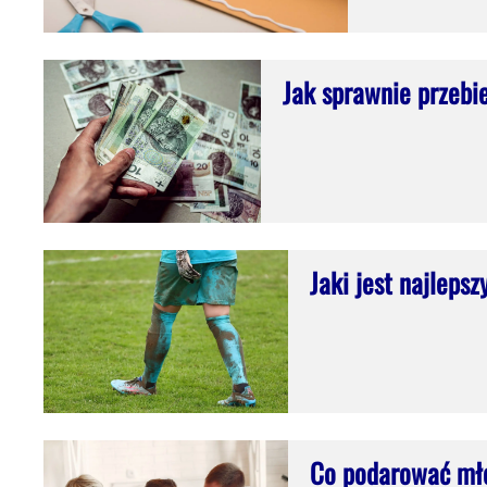
Jak sprawnie przebi
Jaki jest najleps
Co podarować mło