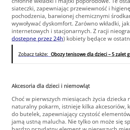
chłonne wkładki i majtki poporodowe. Te os
siateczki, zapewniając przewiewność i higien
pochodzenia, barwionej chemicznymi środkam
wywoływać dyskomfort. Zarówno wkładki, jak
internetowych i stacjonarnych. Z racji nieogr
dostępne przez 24h
) kobiety będące w ostatn
Zobacz także:
Obozy tenisowe dla dzieci – 5 zalet g
Akcesoria dla dzieci i niemowląt
Choć w pierwszych miesiącach życia dziecka n
naturalny pokarm, istnieje kilka akcesoriów, k
do butelek, zapewniający czystość elementów
jamą ustną malucha. Nie tylko on może się s
bardzo przydatny element w pierwszych miesi