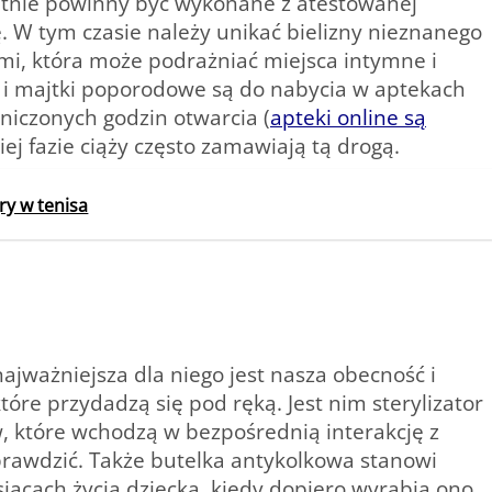
tatnie powinny być wykonane z atestowanej
ę. W tym czasie należy unikać bielizny nieznanego
i, która może podrażniać miejsca intymne i
 i majtki poporodowe są do nabycia w aptekach
aniczonych godzin otwarcia (
apteki online są
iej fazie ciąży często zamawiają tą drogą.
ry w tenisa
ajważniejsza dla niego jest nasza obecność i
tóre przydadzą się pod ręką. Jest nim sterylizator
, które wchodzą w bezpośrednią interakcję z
prawdzić. Także butelka antykolkowa stanowi
ącach życia dziecka, kiedy dopiero wyrabia ono