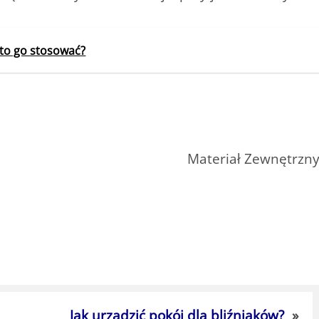
rto go stosować?
Materiał Zewnętrzn
Jak urządzić pokój dla bliźniaków?
»