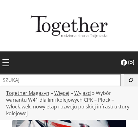
Przejdź
do
treści
Facebook
Instagram
S
z
u
Together Magazyn
»
Więcej
»
Wyjazd
»
Wybór
k
wariantu W41 dla linii kolejowych CPK – Płock –
Włocławek: nowy etap rozwoju polskiej infrastruktury
a
kolejowej
j