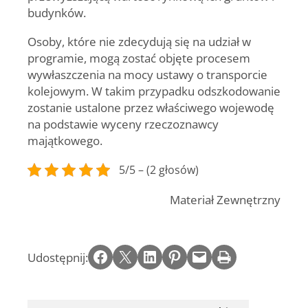
budynków.
Osoby, które nie zdecydują się na udział w
programie, mogą zostać objęte procesem
wywłaszczenia na mocy ustawy o transporcie
kolejowym. W takim przypadku odszkodowanie
zostanie ustalone przez właściwego wojewodę
na podstawie wyceny rzeczoznawcy
majątkowego.
5/5 – (2 głosów)
Materiał Zewnętrzny
Share on Facebook
Email this Page
Share on LinkedIn
Share on Pinterest
Email this Page
Print this Page
Udostępnij: