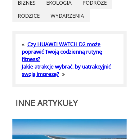
BIZNES
EKOLOGIA
PODRÓŻE
RODZICE
WYDARZENIA
«
Czy HUAWEI WATCH D2 może
poprawić Twoją codzienną rutynę
fitness?
Jakie atrakcje wybrać, by uatrakcyjnić
swoją imprezę?
»
INNE ARTYKUŁY