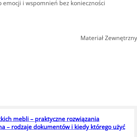
o emocji i wspomnień bez konieczności
Materiał Zewnętrzn
kich mebli – praktyczne rozwiązania
na – rodzaje dokumentów i kiedy którego użyć