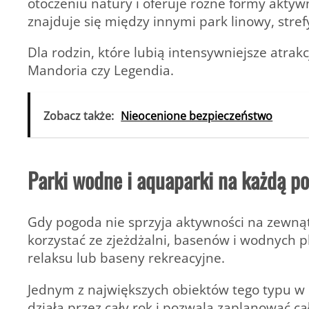
otoczeniu natury i oferuje różne formy aktyw
znajduje się między innymi park linowy, stre
Dla rodzin, które lubią intensywniejsze atrak
Mandoria czy Legendia.
Zobacz także:
Nieocenione bezpieczeństwo
Parki wodne i aquaparki na każdą p
Gdy pogoda nie sprzyja aktywności na zewnąt
korzystać ze zjeżdżalni, basenów i wodnych p
relaksu lub baseny rekreacyjne.
Jednym z największych obiektów tego typu w 
działa przez cały rok i pozwala zaplanować c