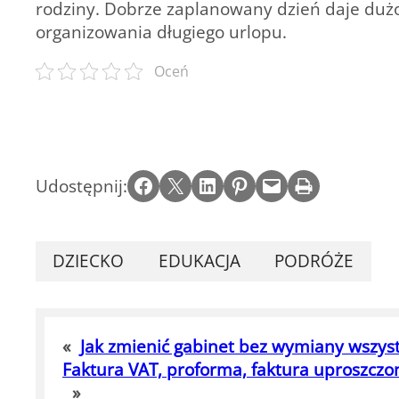
rodziny. Dobrze zaplanowany dzień daje duż
organizowania długiego urlopu.
Oceń
Share on Facebook
Email this Page
Share on LinkedIn
Share on Pinterest
Email this Page
Print this Page
Udostępnij:
DZIECKO
EDUKACJA
PODRÓŻE
«
Jak zmienić gabinet bez wymiany wszyst
Faktura VAT, proforma, faktura uproszczo
»