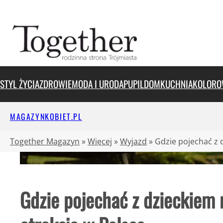
Przejdź
do
treści
STYL ŻYCIA
ZDROWIE
MODA I URODA
PUPIL
DOM
KUCHNIA
KOLORO
MAGAZYNKOBIET.PL
Together Magazyn
»
Więcej
»
Wyjazd
»
Gdzie pojechać z 
Gdzie pojechać z dzieckiem 