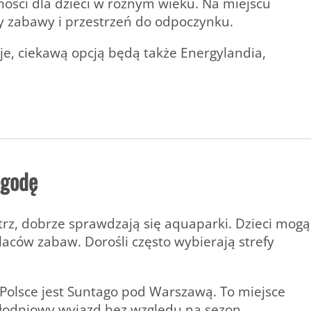
ności dla dzieci w różnym wieku. Na miejscu
fy zabawy i przestrzeń do odpoczynku.
cje, ciekawą opcją będą także Energylandia,
ogodę
rz, dobrze sprawdzają się aquaparki. Dzieci mogą
laców zabaw. Dorośli często wybierają strefy
Polsce jest Suntago pod Warszawą. To miejsce
ałodniowy wyjazd bez względu na sezon.