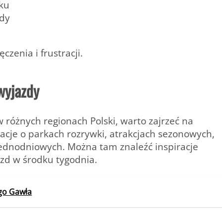
nku
udy
zenia i frustracji.
wyjazdy
w różnych regionach Polski, warto zajrzeć na
macje o parkach rozrywki, atrakcjach sezonowych,
 jednodniowych. Można tam znaleźć inspiracje
zd w środku tygodnia.
ego Gawła