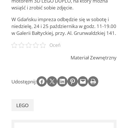
motorem 3D LEGO DUPLO, na który można
wsiąść i zrobić sobie zdjęcie.
W Gdańsku impreza odbędzie się w sobotę i
niedzielę, 24 i 25 października w godz. 11-19.00
w Galerii Bałtyckiej, przy. Al. Grunwaldzkiej 141.
Oceń
Materiał Zewnętrzny
Share on Facebook
Email this Page
Share on LinkedIn
Share on Pinterest
Email this Page
Print this Page
Udostępnij:
LEGO