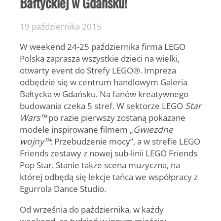
Bałtyckiej w Gdańsku!
19 października 2015
W weekend 24-25 października firma LEGO
Polska zaprasza wszystkie dzieci na wielki,
otwarty event do Strefy LEGO®. Impreza
odbędzie się w centrum handlowym Galeria
Bałtycka w Gdańsku. Na fanów kreatywnego
budowania czeka 5 stref. W sektorze LEGO
Star
Wars™
po razie pierwszy zostaną pokazane
modele inspirowane filmem „
Gwiezdne
wojny™
: Przebudzenie mocy”, a w strefie LEGO
Friends zestawy z nowej sub-linii LEGO Friends
Pop Star. Stanie także scena muzyczna, na
której odbędą się lekcje tańca we współpracy z
Egurrola Dance Studio.
Od września do października, w każdy
weekend, co tydzień w innym mieście: