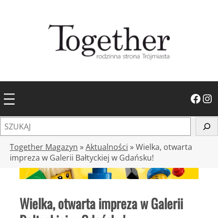
Przejdź
do
treści
Facebook
Instagram
S
z
u
Together Magazyn
»
Aktualności
»
Wielka, otwarta
k
impreza w Galerii Bałtyckiej w Gdańsku!
a
j
Wielka, otwarta impreza w Galerii