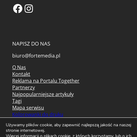
Facebook
Instagram
NAPISZ DO NAS
biuro@fortemedia.pl
O Nas
Kontakt
Reklama na Portalu Together
Partnerzy
Najpopularniejsze artykuły
Tagi
Mapa serwisu
Kolorowanki do druku
Archiwum czasopism
Używamy plików cookie, aby zapewnić najlepszą jakość na naszej
stronie internetowej.
Regulamin serwisu
Więcej informacji o plikach cookie, z których korzystamy, lub o ich