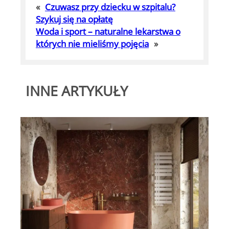
«
Czuwasz przy dziecku w szpitalu?
Szykuj się na opłatę
Woda i sport – naturalne lekarstwa o
których nie mieliśmy pojęcia
»
INNE ARTYKUŁY