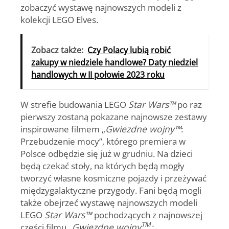
zobaczyć wystawę najnowszych modeli z
kolekcji LEGO Elves.
Zobacz także:
Czy Polacy lubią robić
zakupy w niedziele handlowe? Daty niedziel
handlowych w II połowie 2023 roku
W strefie budowania LEGO
Star Wars™
po raz
pierwszy zostaną pokazane najnowsze zestawy
inspirowane filmem „
Gwiezdne wojny
™
:
Przebudzenie mocy”, którego premiera w
Polsce odbędzie się już w grudniu. Na dzieci
będą czekać stoły, na których będą mogły
tworzyć własne kosmiczne pojazdy i przeżywać
międzygalaktyczne przygody. Fani będą mogli
także obejrzeć wystawę najnowszych modeli
LEGO
Star Wars™
pochodzących z najnowszej
TM
części filmu „
Gwiezdne wojny
: