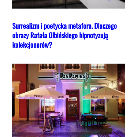
Surrealizm i poetycka metafora. Dlaczego
obrazy Rafała Olbińskiego hipnotyzują
kolekcjonerów?