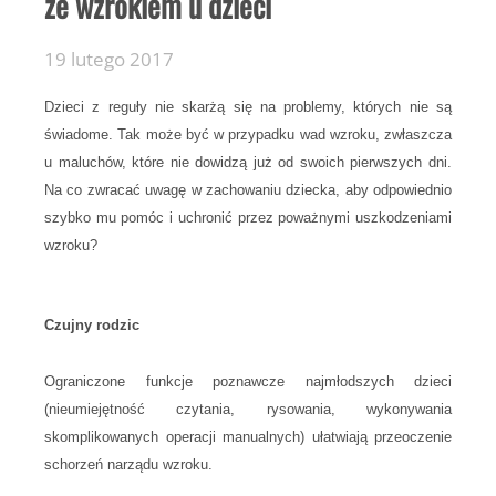
ze wzrokiem u dzieci
19 lutego 2017
Dzieci z reguły nie skarżą się na problemy, których nie są
świadome. Tak może być w przypadku wad wzroku, zwłaszcza
u maluchów, które nie dowidzą już od swoich pierwszych dni.
Na co zwracać uwagę w zachowaniu dziecka, aby odpowiednio
szybko mu pomóc i uchronić przez poważnymi uszkodzeniami
wzroku?
Czujny rodzic
Ograniczone funkcje poznawcze najmłodszych dzieci
(nieumiejętność czytania, rysowania, wykonywania
skomplikowanych operacji manualnych) ułatwiają przeoczenie
schorzeń narządu wzroku.