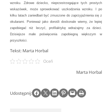
wzroku. Zdrowe dziecko, nieprzestrzegające tych prostych
wskazówek, może sprowokować uszkodzenia wzroku. I po
kilku latach zaniedbań być zmuszone do zaprzyjaźnienia się z
okularami. Ponieważ jako dorośli doskonale wiemy, że lepiej
zapobiegać niż leczyć, profilaktykę wdrażajmy za dzieci.
Dzisiejsze małe poświęcenia zapobiegną większym w
przyszłości.
Tekst: Marta Horbal
Oceń
Marta Horbal
Share on Facebook
Email this Page
Share on LinkedIn
Share on Pinterest
Email this Page
Print this Page
Udostępnij: