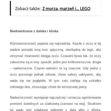
Zobacz także:
Z morza, marzeń i… LEGO
Niedowidzenie z daleka i bliska
Różnowzroczność
pojawia się najrzadziej. Każde z oczu w tej
wadzie posiada inną moc optyczną, niezbędną do tego, aby
utrzymać miarowość obojga oczu. Czasami bywa tak, że oczy
zaburzone są w inny sposób: jedno jest krótkowzroczne, drugie
– nadwzroczne. Często wartości te są znaczne. Gdy jedno z
oczu pozostaje jednak zdrowe, chore należy uaktywnić, aby
wada się nie pogłębiła. W tym celu zakleja się szkiełko
zdrowego oka, zmuszając chore do wzmożonej pracy.
Nadwzroczność
występuje najczęściej i oznacza ogniskowanie
promieni świetlnych za siatkówką (zamiast na niej). Skutkiem
tej wady jest osłabione widzenie z dala albo z bliska.