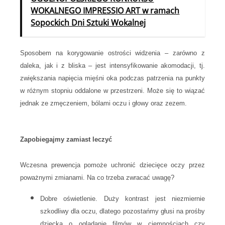
WOKALNEGO IMPRESSIO ART w ramach
Sopockich Dni Sztuki Wokalnej
Sposobem na korygowanie ostrości widzenia – zarówno z
daleka, jak i z bliska – jest intensyfikowanie akomodacji, tj.
zwiększania napięcia mięśni oka podczas patrzenia na punkty
w różnym stopniu oddalone w przestrzeni. Może się to wiązać
jednak ze zmęczeniem, bólami oczu i głowy oraz zezem.
Zapobiegajmy zamiast leczyć
Wczesna prewencja pomoże uchronić dziecięce oczy przez
poważnymi zmianami. Na co trzeba zwracać uwagę?
Dobre oświetlenie.
Duży kontrast jest niezmiernie
szkodliwy dla oczu, dlatego pozostańmy głusi na prośby
dziecka o oglądanie filmów w ciemnościach czy