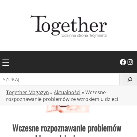
Przejdź
do
treści
Facebook
Instagram
S
z
u
Together Magazyn
»
Aktualności
»
Wczesne
k
rozpoznawanie problemów ze wzrokiem u dzieci
a
j
Wczesne rozpoznawanie problemów