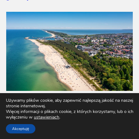
Używamy plików cookie, aby zapewnić najlepszą jakość na naszej
Władysławowo – przepis na udane wakacje nad
stronie internetowej.
Więcej informacji o plikach cookie, z których korzystamy, lub o ich
Bałtykiem
wyłączeniu w
ustawieniach
.
Akceptuję