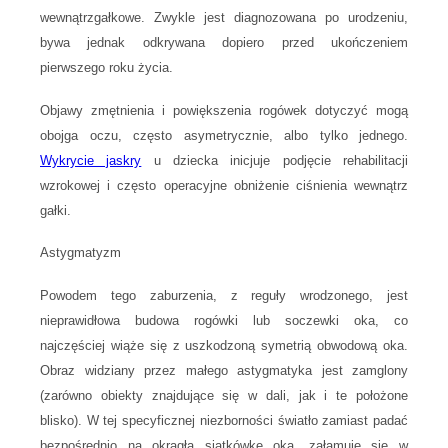
wewnątrzgałkowe. Zwykle jest diagnozowana po urodzeniu,
bywa jednak odkrywana dopiero przed ukończeniem
pierwszego roku życia.
Objawy zmętnienia i powiększenia rogówek dotyczyć mogą
obojga oczu, często asymetrycznie, albo tylko jednego.
Wykrycie jaskry
u dziecka inicjuje podjęcie rehabilitacji
wzrokowej i często operacyjne obniżenie ciśnienia wewnątrz
gałki.
Astygmatyzm
Powodem tego zaburzenia, z reguły wrodzonego, jest
nieprawidłowa budowa rogówki lub soczewki oka, co
najczęściej wiąże się z uszkodzoną symetrią obwodową oka.
Obraz widziany przez małego astygmatyka jest zamglony
(zarówno obiekty znajdujące się w dali, jak i te położone
blisko). W tej specyficznej niezborności światło zamiast padać
bezpośrednio na okrągłą siatkówkę oka, załamuje się w