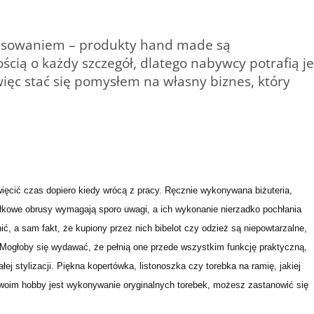
eresowaniem – produkty hand made są
cią o każdy szczegół, dlatego nabywcy potrafią je
ęc stać się pomysłem na własny biznes, który
więcić czas dopiero kiedy wrócą z pracy. Ręcznie wykonywana biżuteria,
ełkowe obrusy wymagają sporo uwagi, a ich wykonanie nierzadko pochłania
ić, a sam fakt, że kupiony przez nich bibelot czy odzież są niepowtarzalne,
. Mogłoby się wydawać, że pełnią one przede wszystkim funkcję praktyczną,
ej stylizacji. Piękna kopertówka, listonoszka czy torebka na ramię, jakiej
 Twoim hobby jest wykonywanie oryginalnych torebek, możesz zastanowić się