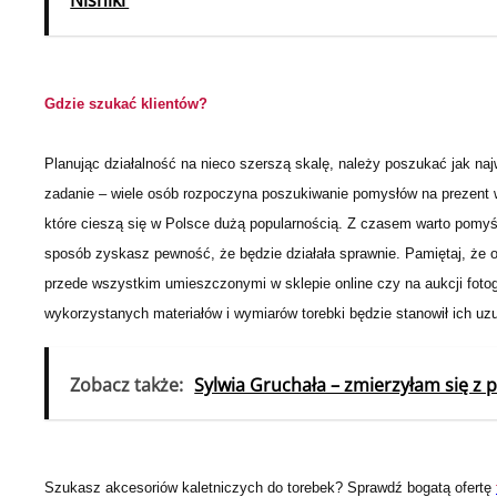
Nishiki’
Gdzie szukać klientów?
Planując działalność na nieco szerszą skalę, należy poszukać jak naj
zadanie – wiele osób rozpoczyna poszukiwanie pomysłów na prezent 
które cieszą się w Polsce dużą popularnością. Z czasem warto pomyśle
sposób zyskasz pewność, że będzie działała sprawnie. Pamiętaj, że o
przede wszystkim umieszczonymi w sklepie online czy na aukcji fotogr
wykorzystanych materiałów i wymiarów torebki będzie stanowił ich uzu
Zobacz także:
Sylwia Gruchała – zmierzyłam się z 
Szukasz akcesoriów kaletniczych do torebek? Sprawdź bogatą ofertę