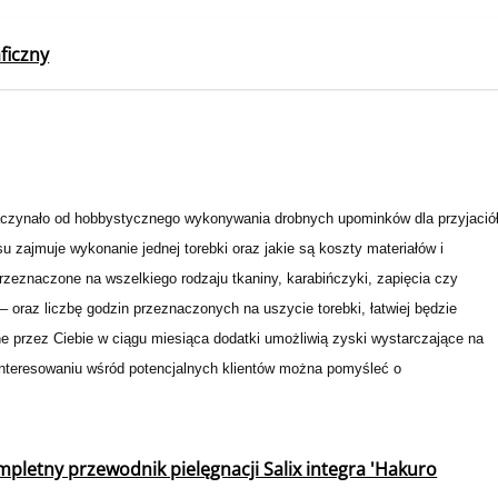
ficzny
zaczynało od hobbystycznego wykonywania drobnych upominków dla przyjació
su zajmuje wykonanie jednej torebki oraz jakie są koszty materiałów i
zeznaczone na wszelkiego rodzaju tkaniny, karabińczyki, zapięcia czy
 oraz liczbę godzin przeznaczonych na uszycie torebki, łatwiej będzie
e przez Ciebie w ciągu miesiąca dodatki umożliwią zyski wystarczające na
interesowaniu wśród potencjalnych klientów można pomyśleć o
pletny przewodnik pielęgnacji Salix integra 'Hakuro