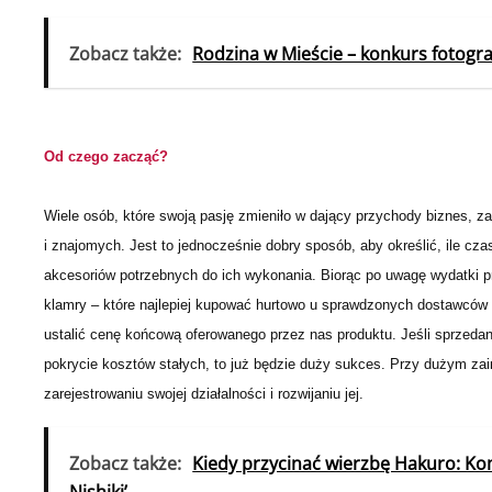
Zobacz także:
Rodzina w Mieście – konkurs fotogra
Od czego zacząć?
Wiele osób, które swoją pasję zmieniło w dający przychody biznes, 
i znajomych. Jest to jednocześnie dobry sposób, aby określić, ile cza
akcesoriów potrzebnych do ich wykonania. Biorąc po uwagę wydatki pr
klamry – które najlepiej kupować hurtowo u sprawdzonych dostawców –
ustalić cenę końcową oferowanego przez nas produktu. Jeśli sprzedan
pokrycie kosztów stałych, to już będzie duży sukces. Przy dużym za
zarejestrowaniu swojej działalności i rozwijaniu jej.
Zobacz także:
Kiedy przycinać wierzbę Hakuro: Kom