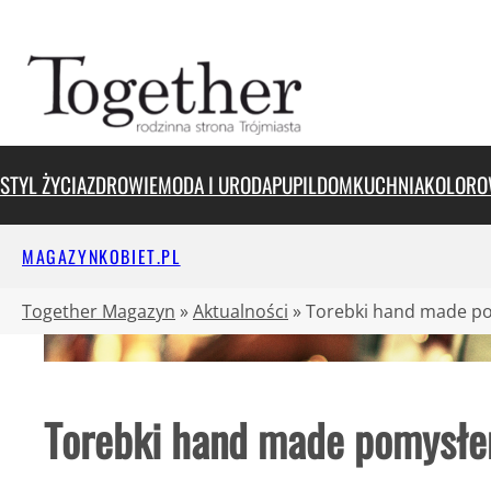
Przejdź
do
treści
STYL ŻYCIA
ZDROWIE
MODA I URODA
PUPIL
DOM
KUCHNIA
KOLORO
MAGAZYNKOBIET.PL
Together Magazyn
»
Aktualności
»
Torebki hand made p
Torebki hand made pomysłe