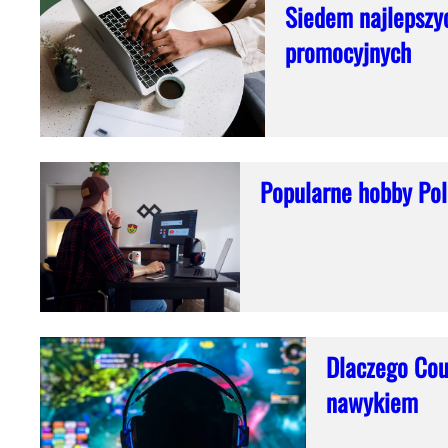
Siedem najlepszyc
promocyjnych
Popularne hobby Po
Dlaczego Cou
nawykiem