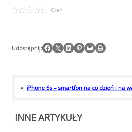
Oceń
Share on Facebook
Email this Page
Share on LinkedIn
Share on Pinterest
Email this Page
Print this Page
Udostępnij:
«
iPhone 6s – smartfon na co dzień i na w
INNE ARTYKUŁY