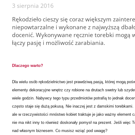
3 sierpnia 2016
Rękodzieło cieszy się coraz większym zaint
niepowtarzalne i wykonane z najwyższą dbałoś
docenić. Wykonywane ręcznie torebki mogą wi
łączy pasję i możliwość zarabiania.
Dlaczego warto?
Dla wielu osób rękodzielnictwo jest prawdziwą pasją, której mogą poś
elementy dekoracyjne wnętrz czy robione na drutach swetry lub szyd
wiele godzin. Nabywcy tego typu przedmiotów potrafią to jednak docen
często staje się dużą pokusą. Nie inaczej jest z damskimi torebkami
ale w rzeczywistości mnóstwo kobiet traktuje je jako ważny element cał
nie ma nikt inny to również doskonały pomysł na prezent. Jeśli więc
nad własnym biznesem. Co musisz wziąć pod uwagę?