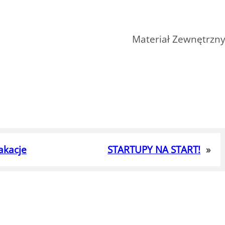
Materiał Zewnętrzn
akacje
STARTUPY NA START!
»