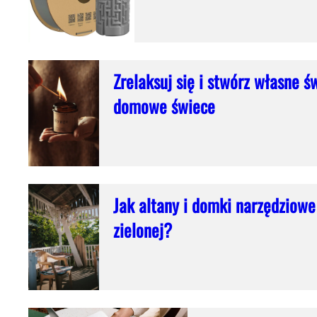
Zrelaksuj się i stwórz własne ś
domowe świece
Jak altany i domki narzędziowe
zielonej?