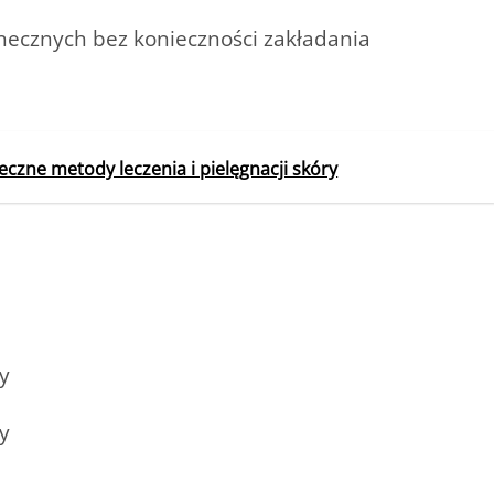
necznych bez konieczności zakładania
zne metody leczenia i pielęgnacji skóry
y
y