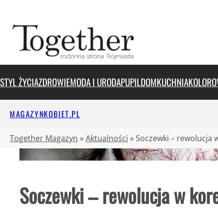
Przejdź
do
treści
STYL ŻYCIA
ZDROWIE
MODA I URODA
PUPIL
DOM
KUCHNIA
KOLORO
MAGAZYNKOBIET.PL
Together Magazyn
»
Aktualności
»
Soczewki – rewolucja 
Soczewki – rewolucja w kore