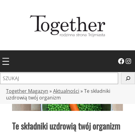
Przejdź
do
treści
Facebook
Instagram
S
z
u
Together Magazyn
»
Aktualności
»
Te składniki
k
uzdrowią twój organizm
a
j
Te składniki uzdrowią twój organizm