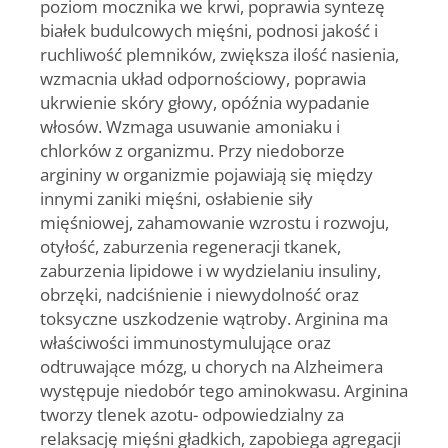
poziom mocznika we krwi, poprawia syntezę
białek budulcowych mięśni, podnosi jakość i
ruchliwość plemników, zwiększa ilość nasienia,
wzmacnia układ odpornościowy, poprawia
ukrwienie skóry głowy, opóźnia wypadanie
włosów. Wzmaga usuwanie amoniaku i
chlorków z organizmu. Przy niedoborze
argininy w organizmie pojawiają się między
innymi zaniki mięśni, osłabienie siły
mięśniowej, zahamowanie wzrostu i rozwoju,
otyłość, zaburzenia regeneracji tkanek,
zaburzenia lipidowe i w wydzielaniu insuliny,
obrzęki, nadciśnienie i niewydolność oraz
toksyczne uszkodzenie wątroby. Arginina ma
właściwości immunostymulujące oraz
odtruwające mózg, u chorych na Alzheimera
występuje niedobór tego aminokwasu. Arginina
tworzy tlenek azotu- odpowiedzialny za
relaksację mięśni gładkich, zapobiega agregacji