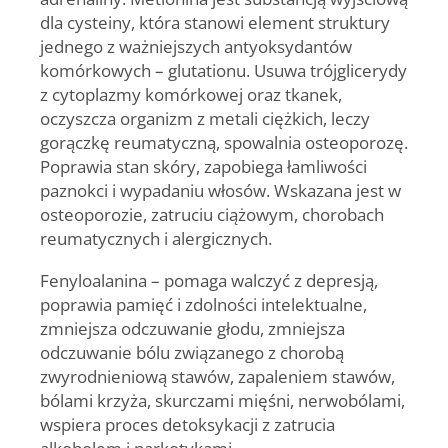
dla cysteiny, która stanowi element struktury
jednego z ważniejszych antyoksydantów
komórkowych – glutationu. Usuwa trójglicerydy
z cytoplazmy komórkowej oraz tkanek,
oczyszcza organizm z metali ciężkich, leczy
gorączkę reumatyczną, spowalnia osteoporozę.
Poprawia stan skóry, zapobiega łamliwości
paznokci i wypadaniu włosów. Wskazana jest w
osteoporozie, zatruciu ciążowym, chorobach
reumatycznych i alergicznych.
Fenyloalanina
– pomaga walczyć z depresją,
poprawia pamięć i zdolności intelektualne,
zmniejsza odczuwanie głodu, zmniejsza
odczuwanie bólu związanego z chorobą
zwyrodnieniową stawów, zapaleniem stawów,
bólami krzyża, skurczami mięśni, nerwobólami,
wspiera proces detoksykacji z zatrucia
alkoholem i narkotykami.