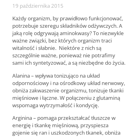
19 października 2015
Każdy organizm, by prawidłowo funkcjonować,
potrzebuje szeregu składników odżywczych. A
jaką rolę odgrywają aminokwasy? T
o niezwykle
ważne związki, bez których
organizm
traci
witalność i słabnie.
Niektóre z nich są
szczególnie ważne, ponieważ nie potrafimy
sami ich syntetyzować, a są niezbędne do życia.
Alanina
– wpływa tonizująco na układ
odpornościowy i na ośrodkowy układ nerwowy,
obniża zakwaszenie organizmu, tonizuje tkanki
mięśniowe i łączne. W połączeniu z glutaminą
wspomaga wytrzymałość i kondycję.
Arginina
– pomaga przekształcać tłuszcze w
energię i tkankę mięśniową, przyspiesza
gojenie się ran i uszkodzonych tkanek, obniża