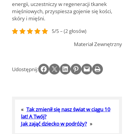
energii, uczestniczy w regeneracji tkanek
mięśniowych, przyspiesza gojenie się kości,
skóry i mięśni.
5/5 – (2 głosów)
Materiał Zewnętrzny
Share on Facebook
Email this Page
Share on LinkedIn
Share on Pinterest
Email this Page
Print this Page
Udostępnij:
«
Tak zmienił się nasz świat w ciągu 10
lat! A Twój?
Jak zająć dziecko w podróży?
»