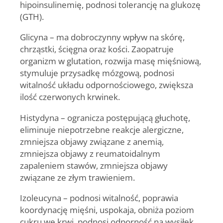
hipoinsulinemię, podnosi tolerancję na glukozę
(GTH).
Glicyna
– ma dobroczynny wpływ na skórę,
chrząstki, ścięgna oraz kości. Zaopatruje
organizm w glutation, rozwija masę mięśniową,
stymuluje przysadkę mózgową, podnosi
witalność układu odpornościowego, zwiększa
ilość czerwonych krwinek.
Histydyna
– ogranicza postępującą głuchotę,
eliminuje niepotrzebne reakcje alergiczne,
zmniejsza objawy związane z anemią,
zmniejsza objawy z reumatoidalnym
zapaleniem stawów, zmniejsza objawy
związane ze złym trawieniem.
Izoleucyna
– podnosi witalność, poprawia
koordynację mięśni, uspokaja, obniża poziom
cukru we krwi, podnosi odporność na wysiłek