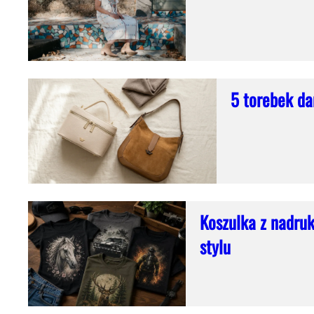
5 torebek dam
Koszulka z nadruk
stylu