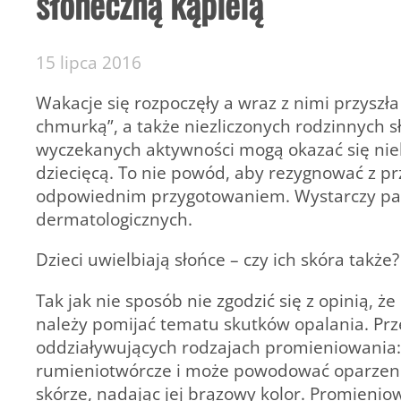
słoneczną kąpielą
15 lipca 2016
Wakacje się rozpoczęły a wraz z nimi przyszła
chmurką”, a także niezliczonych rodzinnych sł
wyczekanych aktywności mogą okazać się niel
dziecięcą. To nie powód, aby rezygnować z pr
odpowiednim przygotowaniem. Wystarczy pam
dermatologicznych.
Dzieci uwielbiają słońce – czy ich skóra także?
Tak jak nie sposób nie zgodzić się z opinią, że
należy pomijać tematu skutków opalania. Prz
oddziaływujących rodzajach promieniowania: 
rumieniotwórcze i może powodować oparzenia
skórze, nadając jej brązowy kolor. Promieni