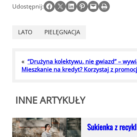
Share on Facebook
Email this Page
Share on LinkedIn
Share on Pinterest
Email this Page
Print this Page
Udostępnij:
LATO
PIELĘGNACJA
«
“Drużyna kolektywu, nie gwiazd” – wyw
Mieszkanie na kredyt? Korzystaj z promocj
INNE ARTYKUŁY
Sukienka z recyk