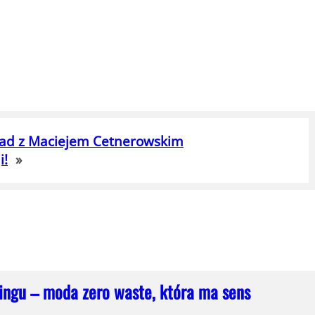
iad z Maciejem Cetnerowskim
i!
»
lingu – moda zero waste, która ma sens