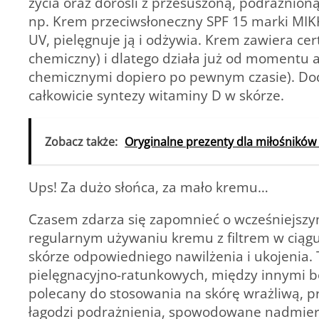
życia oraz dorośli z przesuszoną, podrażnion
np. Krem przeciwsłoneczny SPF 15 marki MI
UV, pielęgnuje ją i odżywia. Krem zawiera cert
chemiczny) i dlatego działa już od momentu ap
chemicznymi dopiero po pewnym czasie). Doda
całkowicie syntezy witaminy D w skórze.
Zobacz także:
Oryginalne prezenty dla miłośników
Ups! Za dużo słońca, za mało kremu…
Czasem zdarza się zapomnieć o wcześniejszy
regularnym używaniu kremu z filtrem w ciągu
skórze odpowiedniego nawilżenia i ukojenia
pielęgnacyjno-ratunkowych, między innymi bo
polecany do stosowania na skórę wrażliwą, pr
łagodzi podrażnienia, spowodowane nadmie