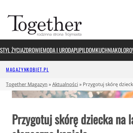
Przejdź
do
treści
STYL ŻYCIA
ZDROWIE
MODA I URODA
PUPIL
DOM
KUCHNIA
KOLORO
MAGAZYNKOBIET.PL
Together Magazyn
»
Aktualności
»
Przygotuj skórę dziec
Przygotuj skórę dziecka na 