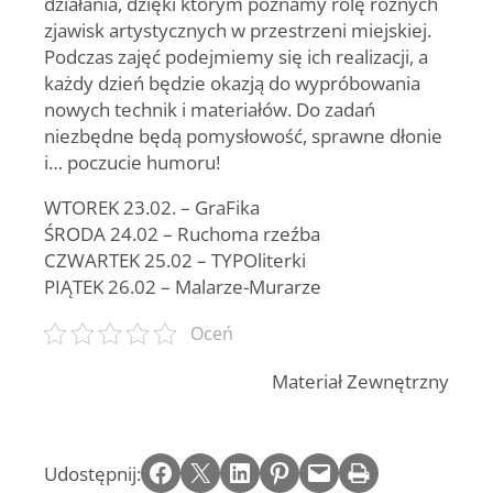
działania, dzięki którym poznamy rolę różnych
zjawisk artystycznych w przestrzeni miejskiej.
Podczas zajęć podejmiemy się ich realizacji, a
każdy dzień będzie okazją do wypróbowania
nowych technik i materiałów. Do zadań
niezbędne będą pomysłowość, sprawne dłonie
i… poczucie humoru!
WTOREK 23.02. – GraFika
ŚRODA 24.02 – Ruchoma rzeźba
CZWARTEK 25.02 – TYPOliterki
PIĄTEK 26.02 – Malarze-Murarze
Oceń
Materiał Zewnętrzny
Share on Facebook
Email this Page
Share on LinkedIn
Share on Pinterest
Email this Page
Print this Page
Udostępnij: