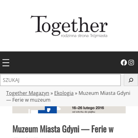
Przejdź
do
treści
Facebook
Instagram
S
z
u
Together Magazyn
»
Ekologia
»
Muzeum Miasta Gdyni
k
— Ferie w muzeum
a
j
Muzeum Miasta Gdyni — Ferie w