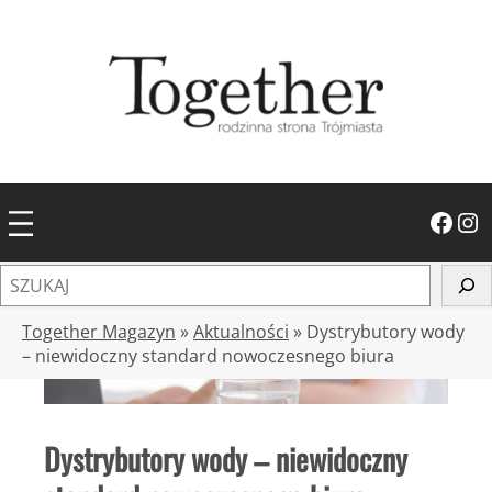
Przejdź
do
treści
Facebook
Instagram
S
z
u
Together Magazyn
»
Aktualności
»
Dystrybutory wody
k
– niewidoczny standard nowoczesnego biura
a
j
Dystrybutory wody – niewidoczny