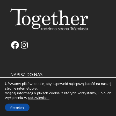
Facebook
Instagram
NAPISZ DO NAS
Używamy plików cookie, aby zapewnić najlepszą jakość na naszej
biuro@fortemedia.pl
stronie internetowej.
Więcej informacji o plikach cookie, z których korzystamy, lub o ich
O Nas
wyłączeniu w
ustawieniach
.
Kontakt
Reklama na Portalu Together
Akceptuję
Partnerzy