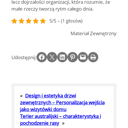
lecz dojrzałości organizacji, która rozumie, że
małe rzeczy tworzą rytm całego dnia.
5/5 – (1 głosów)
Materiał Zewnętrzny
Share on Facebook
Email this Page
Share on LinkedIn
Share on Pinterest
Email this Page
Print this Page
Udostępnij:
«
Design i estetyka drzwi
zewnętrznych – Personalizacja wejścia
jako wizytówki domu
Terier australijski – charakterystyka i
pochodzenie rasy
»