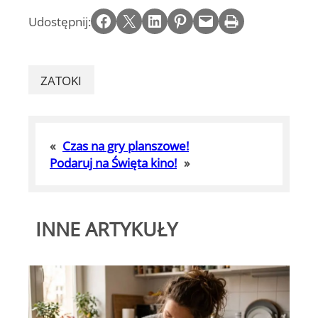
Share on Facebook
Email this Page
Share on LinkedIn
Share on Pinterest
Email this Page
Print this Page
Udostępnij:
ZATOKI
«
Czas na gry planszowe!
Podaruj na Święta kino!
»
INNE ARTYKUŁY