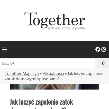
Przejdź
do
treści
Facebook
Instagram
S
z
u
Together Magazyn
»
Aktualności
»
Jak leczyć zapalenie
k
zatok domowymi sposobami?
a
j
Jak leczyć zapalenie zatok