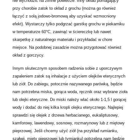
nie wychodzić na zimne powietrze. Inny okład pomagający
przy chorobie zatok to okład z grochu (można go również
łączyć z solą jodowo-bromową aby uzyskać wzmocniony
efekt). Wystarczy tylko podgrzać garstkę grochu w piekarniku
w temperaturze 60°C, zawinąć w ściereczkę lub nawet
skarpetkę z naturalnego materiału i przykładać w chore
miejsce. Na podobnej zasadzie można przygotować również
okład z gorczycy.
Innym skutecznym sposobem radzenia sobie z uporczywym
zapaleniem zatok są inhalacje z użyciem olejków eterycznych
lub ziół. Do zabiegu, potocznie nazywanego parówką, będzie
nam potrzebna miska, gorąca woda, ręcznik oraz wybrane zioła
lub olejki eteryczne. Do miski należy wlać około 1-1,5 l gorącej
wody i dodać do niej kilka kropli olejku eterycznego. Najlepiej
sprawdzi się olejek z drzewa herbacianego, eukaliptusowy,
kamforowy, lawendowy, sosnowy, rozmarynowy lub z miętowy
pieprzowej. Jeśli chcemy użyć ziół (na przykład rumianku,
szałwii, mięty pieprzowej lub tymianku) potrzebna nam będzie