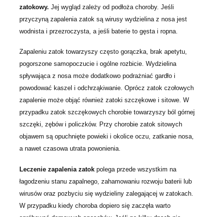
zatokowy.
Jej wygląd zależy od podłoża choroby. Jeśli
przyczyną zapalenia zatok są wirusy wydzielina z nosa jest
wodnista i przezroczysta, a jeśli baterie to gęsta i ropna.
Zapaleniu zatok towarzyszy często gorączka, brak apetytu,
pogorszone samopoczucie i ogólne rozbicie. Wydzielina
spływająca z nosa może dodatkowo podrażniać gardło i
powodować kaszel i odchrząkiwanie. Oprócz zatok czołowych
zapalenie może objąć również zatoki szczękowe i sitowe. W
przypadku zatok szczękowych chorobie towarzyszy ból górnej
szczęki, zębów i policzków. Przy chorobie zatok sitowych
objawem są opuchnięte powieki i okolice oczu, zatkanie nosa,
a nawet czasowa utrata powonienia.
Leczenie zapalenia zatok
polega przede wszystkim na
łagodzeniu stanu zapalnego, zahamowaniu rozwoju baterii lub
wirusów oraz pozbyciu się wydzieliny zalegającej w zatokach.
W przypadku kiedy choroba dopiero się zaczęła warto