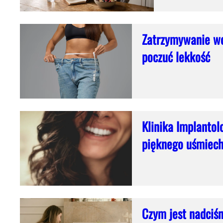
Zatrzymywanie wod
poczuć lekkość
Klinika Implantol
pięknego uśmiec
Czym jest nadciśni