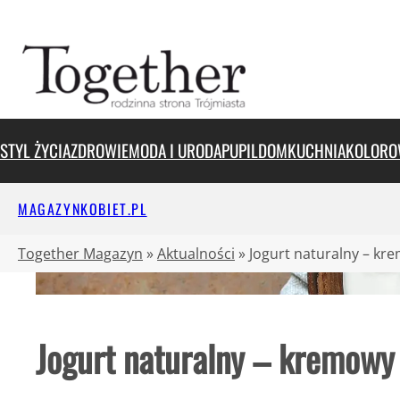
Przejdź
do
treści
STYL ŻYCIA
ZDROWIE
MODA I URODA
PUPIL
DOM
KUCHNIA
KOLORO
MAGAZYNKOBIET.PL
Together Magazyn
»
Aktualności
»
Jogurt naturalny – kr
Jogurt naturalny – kremowy