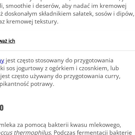
li, smoothie i deserów, aby nadać im kremowej
ież doskonałym składnikiem sałatek, sosów i dipów,
az kremowej tekstury.
waż ich
ny
jest często stosowany do przygotowania
ecki sos jogurtowy z ogórkiem i czosnkiem, lub
j jest często używany do przygotowania curry,
 pikantność potrawy.
o
ę mleka za pomocą bakterii kwasu mlekowego,
occus thermophilus
. Podczas fermentacji bakterie