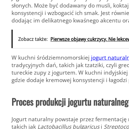
słonych. Może być dodawany do musli, koktaj
konsystencji i wzbogacić ich smak. Jest równ
dodając im delikatnego kwaśnego akcentu or
Zobacz także:
Pierwsze objawy cukrzycy. Nie lekce
W kuchni śródziemnomorskiej
jogurt natural
tradycyjnych dań, takich jak tzatziki, czyli gr
tureckie zupy z jogurtem. W kuchni indyjskie
gdzie dodaje kremowej konsystencji i łagodzi
Proces produkcji jogurtu naturalneg
Jogurt naturalny powstaje przez fermentacj
takich jak
Lactobacillus bulgaricus
i
Streptoc