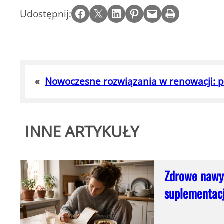
Share on Facebook
Email this Page
Share on LinkedIn
Share on Pinterest
Email this Page
Print this Page
Udostępnij:
«
Nowoczesne rozwiązania w renowacji: p
INNE ARTYKUŁY
Zdrowe nawyk
suplementacj