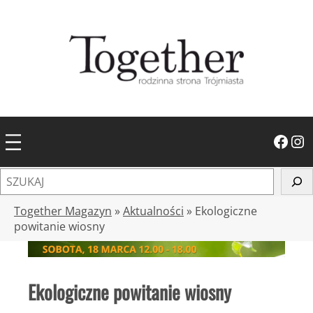
Przejdź
do
treści
Facebook
Instagram
S
z
u
Together Magazyn
»
Aktualności
»
Ekologiczne
k
powitanie wiosny
a
j
Ekologiczne powitanie wiosny