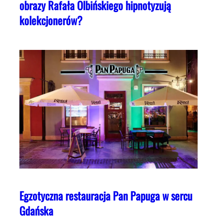
obrazy Rafała Olbińskiego hipnotyzują
kolekcjonerów?
Egzotyczna restauracja Pan Papuga w sercu
Gdańska