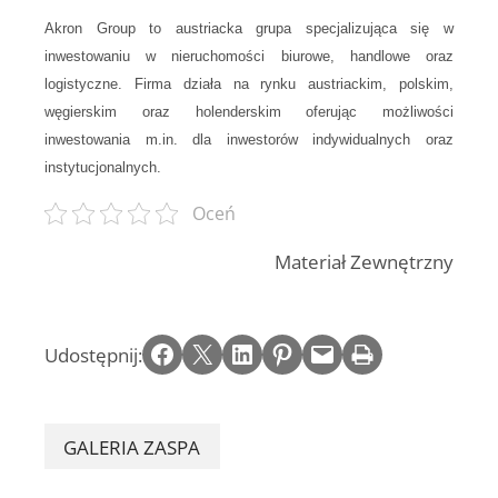
Akron Group
to austriacka grupa specjalizująca się w
inwestowaniu w nieruchomości biurowe, handlowe oraz
logistyczne. Firma działa na rynku austriackim, polskim,
węgierskim oraz holenderskim oferując możliwości
inwestowania m.in. dla inwestorów indywidualnych oraz
instytucjonalnych.
Oceń
Materiał Zewnętrzny
Share on Facebook
Email this Page
Share on LinkedIn
Share on Pinterest
Email this Page
Print this Page
Udostępnij:
GALERIA ZASPA