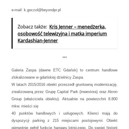
e-mail: k.goczol@beyondpr.pl
Zobacz także:
Kris Jenner – menedżerka,
osobowość telewizyjna i matka imperium
Kardashian-Jenner
***
Galeria Zaspa
(dawne ETC Gdańsk) to centrum handlowe
zlokalizowane w gdańskiej dzielnicy Zaspa.
W latach 2015/2016 obiekt przeszedł gruntowną modernizację,
zrealizowaną przez Grupę Capital Park (inwestora) oraz Akron
Group (właściciela obiektu). Aktualnie na powierzchni 8.800
mkw. mieści się
40 punktów handlowych i usługowych. Klienci mają do
dyspozycji parking z 215 miejscami postojowymi. Obiekt
pierwotnie pełnił funkcję hangaru lotniczego. Do swojej historii