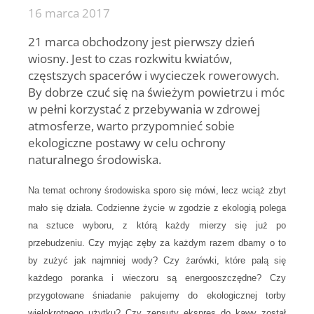
16 marca 2017
21 marca obchodzony jest pierwszy dzień
wiosny. Jest to czas rozkwitu kwiatów,
częstszych spacerów i wycieczek rowerowych.
By dobrze czuć się na świeżym powietrzu i móc
w pełni korzystać z przebywania w zdrowej
atmosferze, warto przypomnieć sobie
ekologiczne postawy w celu ochrony
naturalnego środowiska.
Na temat ochrony środowiska sporo się mówi, lecz wciąż zbyt
mało się działa. Codzienne życie w zgodzie z ekologią polega
na sztuce wyboru, z którą każdy mierzy się już po
przebudzeniu. Czy myjąc zęby za każdym razem dbamy o to
by zużyć jak najmniej wody? Czy żarówki, które palą się
każdego poranka i wieczoru są energooszczędne? Czy
przygotowane śniadanie pakujemy do ekologicznej torby
wielokrotnego użytku? Czy zepsuty ekspres do kawy został