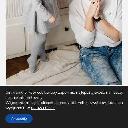
Używamy plików cookie, aby zapewnić najlepszą jakość na naszej
stronie internetowej.
Jak wspierać rozwój mowy dziecka – porady dla
Więcej informacji o plikach cookie, z których korzystamy, lub o ich
wyłączeniu w
ustawieniach
.
rodziców
Akceptuję