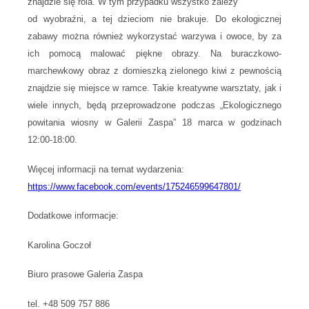
znajdzie się rola. W tym przypadku wszystko zależy
od wyobraźni, a tej dzieciom nie brakuje. Do ekologicznej
zabawy można również wykorzystać warzywa i owoce, by za
ich pomocą malować piękne obrazy. Na buraczkowo-
marchewkowy obraz z domieszką zielonego kiwi z pewnością
znajdzie się miejsce w ramce. Takie kreatywne warsztaty, jak i
wiele innych, będą przeprowadzone podczas „Ekologicznego
powitania wiosny w Galerii Zaspa” 18 marca w godzinach
12:00-18:00.
Więcej informacji na temat wydarzenia:
https://www.facebook.com/events/175246599647801/
Dodatkowe informacje:
Karolina Goczoł
Biuro prasowe Galeria Zaspa
tel. +48 509 757 886