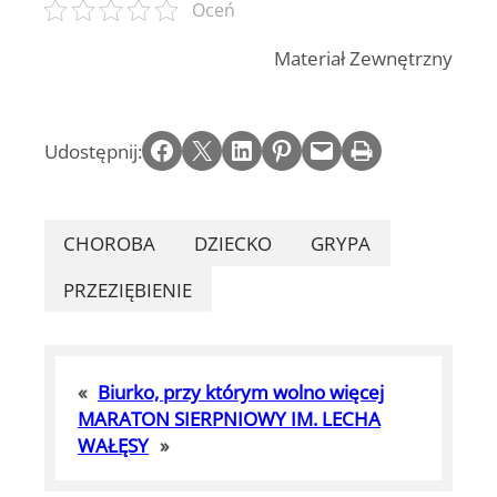
Oceń
Materiał Zewnętrzny
Share on Facebook
Email this Page
Share on LinkedIn
Share on Pinterest
Email this Page
Print this Page
Udostępnij:
CHOROBA
DZIECKO
GRYPA
PRZEZIĘBIENIE
«
Biurko, przy którym wolno więcej
MARATON SIERPNIOWY IM. LECHA
WAŁĘSY
»