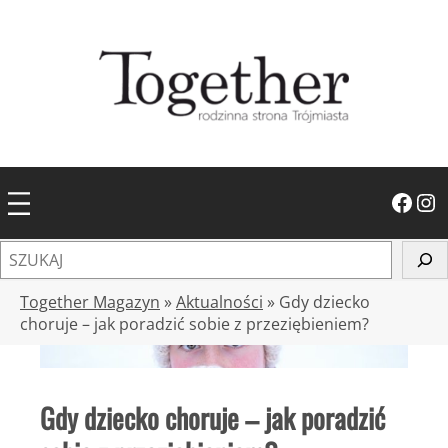
Przejdź
do
treści
Facebook
Instagram
S
z
u
Together Magazyn
»
Aktualności
»
Gdy dziecko
k
choruje – jak poradzić sobie z przeziębieniem?
a
j
Gdy dziecko choruje – jak poradzić