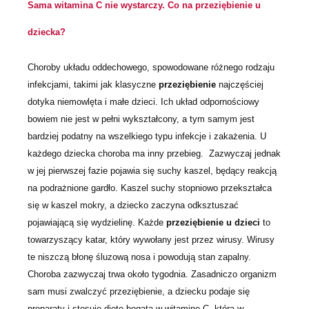
Sama witamina C nie wystarczy. Co na przeziębienie u
dziecka?
Choroby układu oddechowego, spowodowane różnego rodzaju
infekcjami, takimi jak klasyczne
przeziębienie
najczęściej
dotyka niemowlęta i małe dzieci. Ich układ odpornościowy
bowiem nie jest w pełni wykształcony, a tym samym jest
bardziej podatny na wszelkiego typu infekcje i zakażenia. U
każdego dziecka choroba ma inny przebieg. Zazwyczaj jednak
w jej pierwszej fazie pojawia się suchy kaszel, będący reakcją
na podrażnione gardło. Kaszel suchy stopniowo przekształca
się w kaszel mokry, a dziecko zaczyna odksztuszać
pojawiającą się wydzielinę. Każde
przeziębienie u dzieci
to
towarzyszący katar, który wywołany jest przez wirusy. Wirusy
te niszczą błonę śluzową nosa i powodują stan zapalny.
Choroba zazwyczaj trwa około tygodnia. Zasadniczo organizm
sam musi zwalczyć przeziębienie, a dziecku podaje się
preparaty i stosuje dietę bogatą w witaminę C, która w