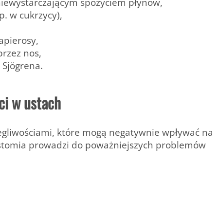
ewystarczającym spożyciem płynów,
. w cukrzycy),
apierosy,
rzez nos,
 Sjögrena.
ci w ustach
legliwościami, które mogą negatywnie wpływać na
ostomia prowadzi do poważniejszych problemów