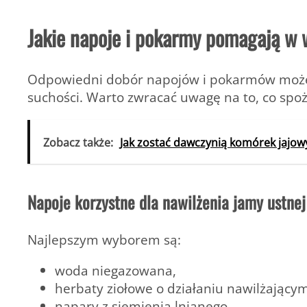
Jakie napoje i pokarmy pomagają w 
Odpowiedni dobór napojów i pokarmów może 
suchości. Warto zwracać uwagę na to, co spo
Zobacz także:
Jak zostać dawczynią komórek jajowy
Napoje korzystne dla nawilżenia jamy ustnej
Najlepszym wyborem są:
woda niegazowana,
herbaty ziołowe o działaniu nawilżającym
napary z siemienia lnianego,