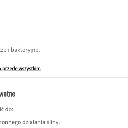
ze i bakteryjne.
o przede wszystkim
owotne
ć do:
onnego działania śliny,