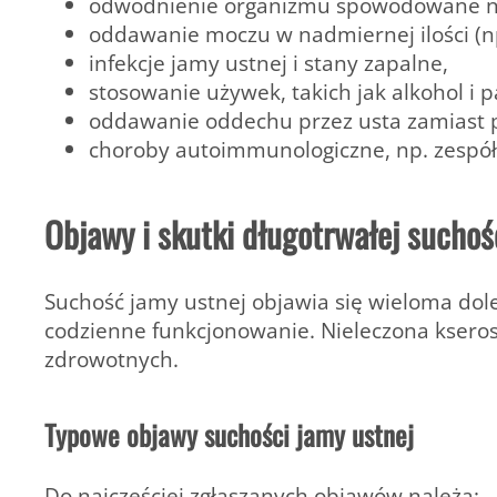
odwodnienie organizmu spowodowane ni
oddawanie moczu w nadmiernej ilości (np
infekcje jamy ustnej i stany zapalne,
stosowanie używek, takich jak alkohol i p
oddawanie oddechu przez usta zamiast p
choroby autoimmunologiczne, np. zespół
Objawy i skutki długotrwałej suchoś
Suchość jamy ustnej objawia się wieloma do
codzienne funkcjonowanie. Nieleczona kser
zdrowotnych.
Typowe objawy suchości jamy ustnej
Do najczęściej zgłaszanych objawów należą: