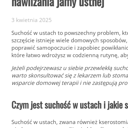
nawilżania jamy ustnej
3 kwietnia 2025
Suchość w ustach to powszechny problem, kt
szczęście istnieje wiele domowych sposobów,
poprawić samopoczucie i zapobiec powikłani
które łatwo wdrożysz w codzienną rutynę, aby
Jeżeli podejrzewasz u siebie przewlekłą such
warto skonsultować się z lekarzem lub stoma
wsparcie domowej terapii i nie zastępują pro
Czym jest suchość w ustach i jakie s
Suchość w ustach, zwana również kserostomią