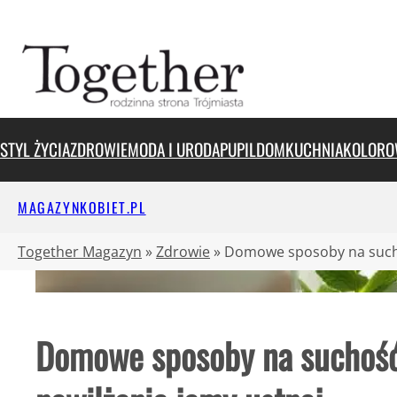
Przejdź
do
treści
STYL ŻYCIA
ZDROWIE
MODA I URODA
PUPIL
DOM
KUCHNIA
KOLORO
MAGAZYNKOBIET.PL
Together Magazyn
»
Zdrowie
»
Domowe sposoby na sucho
Domowe sposoby na suchość