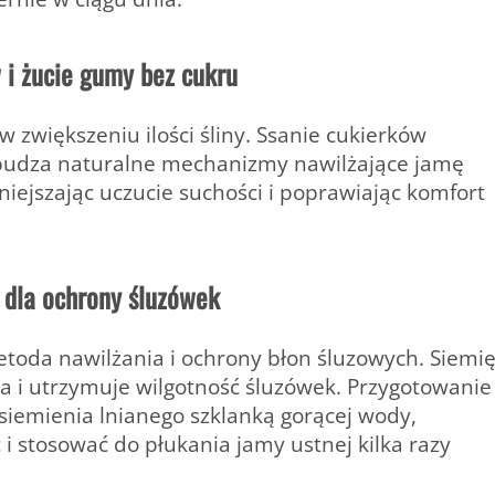
w i żucie gumy bez cukru
 zwiększeniu ilości śliny. Ssanie cukierków
budza naturalne mechanizmy nawilżające jamę
niejszając uczucie suchości i poprawiając komfort
 dla ochrony śluzówek
etoda nawilżania i ochrony błon śluzowych. Siemi
nia i utrzymuje wilgotność śluzówek. Przygotowanie
ę siemienia lnianego szklanką gorącej wody,
i stosować do płukania jamy ustnej kilka razy