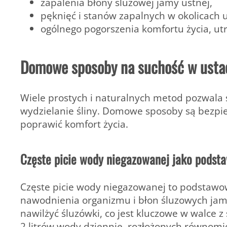
zapalenia błony śluzowej jamy ustnej,
pęknięć i stanów zapalnych w okolicach u
ogólnego pogorszenia komfortu życia, ut
Domowe sposoby na suchość w ustac
Wiele prostych i naturalnych metod pozwala 
wydzielanie śliny. Domowe sposoby są bezpie
poprawić komfort życia.
Częste picie wody niegazowanej jako podst
Częste picie wody niegazowanej
to podstawo
nawodnienia organizmu i błon śluzowych jam
nawilżyć śluzówki, co jest kluczowe w walce z
2 litrów wody dziennie, rozłożonych równomie