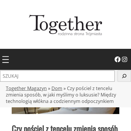
Przejdź
do
treści
Facebook
Instagram
S
z
u
Together Magazyn
»
Dom
»
Czy pościel z tencelu
k
zmienia sposób, w jaki myślimy o luksusie? Między
technologią włókna a codziennym odpoczynkiem
a
j
Czy pościel z tencelu zmienia sposób,