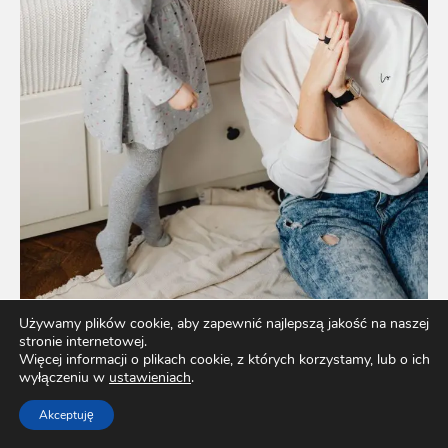
Używamy plików cookie, aby zapewnić najlepszą jakość na naszej
stronie internetowej.
Więcej informacji o plikach cookie, z których korzystamy, lub o ich
wyłączeniu w
ustawieniach
.
Jak wspierać rozwój mowy dziecka – porady dla
rodziców
Akceptuję