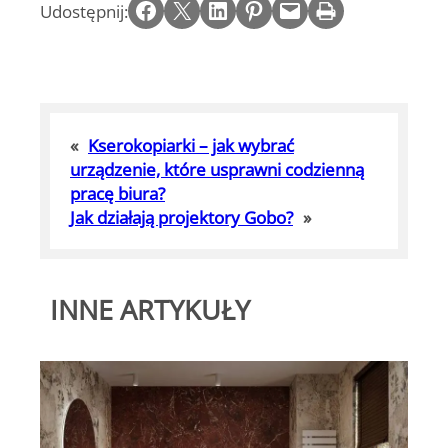
Share on Facebook
Email this Page
Share on LinkedIn
Share on Pinterest
Email this Page
Print this Page
Udostępnij:
«
Kserokopiarki – jak wybrać
urządzenie, które usprawni codzienną
pracę biura?
Jak działają projektory Gobo?
»
INNE ARTYKUŁY