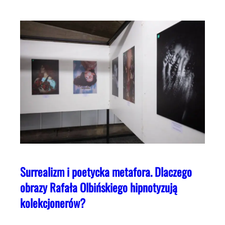
Surrealizm i poetycka metafora. Dlaczego
obrazy Rafała Olbińskiego hipnotyzują
kolekcjonerów?