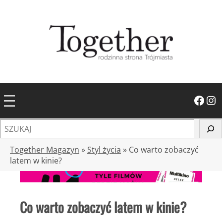
Przejdź
do
treści
Facebook
Instagram
S
z
u
Together Magazyn
»
Styl życia
»
Co warto zobaczyć
k
latem w kinie?
a
j
Co warto zobaczyć latem w kinie?