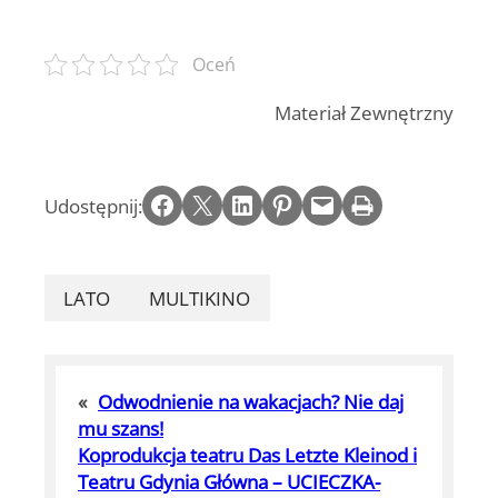
Oceń
Materiał Zewnętrzny
Share on Facebook
Email this Page
Share on LinkedIn
Share on Pinterest
Email this Page
Print this Page
Udostępnij:
LATO
MULTIKINO
«
Odwodnienie na wakacjach? Nie daj
mu szans!
Koprodukcja teatru Das Letzte Kleinod i
Teatru Gdynia Główna – UCIECZKA-