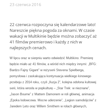
23 czerwca 2016
22 czerwca rozpoczyna się kalendarzowe lato!
Nareszcie piękna pogoda za oknami. W czasie
wakacji w Multikinie będzie można zobaczyć aż
41 filmów premierowo i każdy z nich w
najlepszych cenach.
W lipcu oraz w sierpniu warto odwiedzić Multikino. Premierę
będzie miało aż 41 filmów, a wśród nich między innymi: „BFG:
Bardzo Fajny Gigant” w reżyserii Stevena Spielberga,
pomysłowa i zaskakująca kontynuacja wielkiego kinowego
przeboju z 2014 roku, czyli „Iluzja 2”, kolejna odsłona kultowej
serii, która wrosła w popkulturę – „Star Trek: w nieznane”,
„Jason Bourne” z Mattem Damonem w roli głównej, animacja
„Epoka lodowcowa. Mocne uderzenie”, „Legion samobójców” z
Jaredem Leto oraz Willem Smithem w rolach głównych,