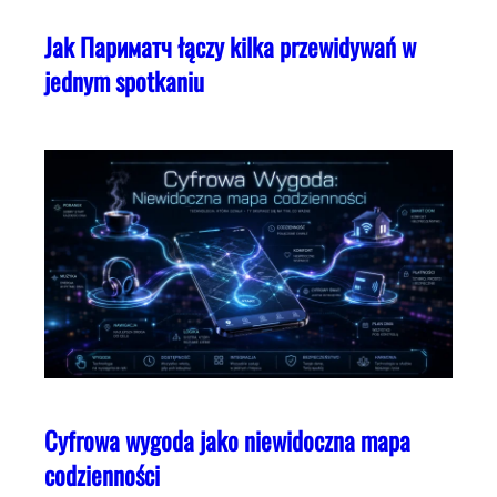
Jak Париматч łączy kilka przewidywań w
jednym spotkaniu
Cyfrowa wygoda jako niewidoczna mapa
codzienności