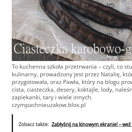
To kuchenna szkoła przetrwania – czyli,
co st
kulinarny, prowadzony jest przez Natalię, któr
przygotowała, oraz Pawła, który na blogu pro
cista, ciasteczka, desery, koktajle, lody, naleś
zapiekanki, tary i wiele innych.
czympachnieuzakow.blox.pl
Zobacz także:
Zabłyśnij na kinowym ekranie! – weź