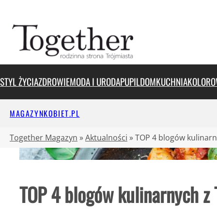
Przejdź
do
treści
STYL ŻYCIA
ZDROWIE
MODA I URODA
PUPIL
DOM
KUCHNIA
KOLORO
MAGAZYNKOBIET.PL
Together Magazyn
»
Aktualności
»
TOP 4 blogów kulinarn
TOP 4 blogów kulinarnych z 