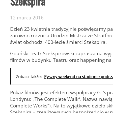
Szekspira
12 marca 2016
Dzień 23 kwietnia tradycyjnie poświęcamy pa
zarówno rocznica Urodzin Mistrza ze Stratford
świat obchodzi 400-lecie śmierci Szekspira.
Gdański Teatr Szekspirowski zaprasza na wyj
filmów w budynku Teatru oraz happening na u
Zobacz także:
Pyszny weekend na stadionie podc
Pokaz filmów jest efektem współpracy GTS pr
Londynu: „The Complete Walk”. Nazwa nawiązu
Complete Works”). Na to wyjątkowe dzieło sk
Szekspira – zrealizowanych bezpośrednio w mi