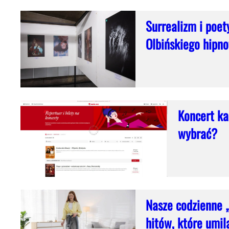
Surrealizm i poet
Olbińskiego hipn
Koncert ka
wybrać?
Nasze codzienne „
hitów, które umil