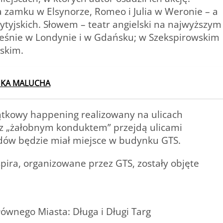
a zamku w Elsynorze, Romeo i Julia w Weronie – a
tyjskich. Słowem – teatr angielski na najwyższym
eśnie w Londynie i w Gdańsku; w Szekspirowskim
skim.
SZUKA MALUCHA
ątkowy happening realizowany na ulicach
 z „żałobnym konduktem” przejdą ulicami
dów będzie miał miejsce w budynku GTS.
pira, organizowane przez GTS, zostały objęte
łównego Miasta: Długa i Długi Targ