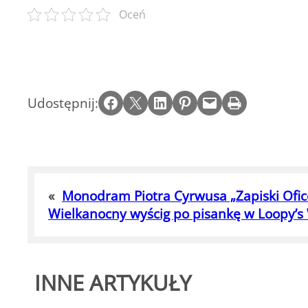
Oceń
Share on Facebook
Email this Page
Share on LinkedIn
Share on Pinterest
Email this Page
Print this Page
Udostępnij:
«
Monodram Piotra Cyrwusa „Zapiski Ofic
Wielkanocny wyścig po pisankę w Loopy’s
INNE ARTYKUŁY