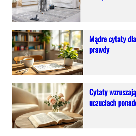
Mądre cytaty dla
prawdy
Cytaty wzruszają
uczuciach pona