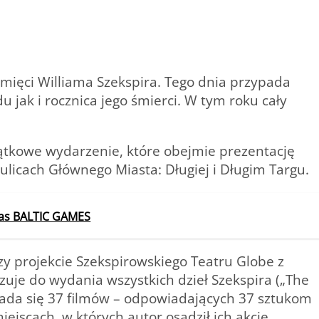
mięci Williama Szekspira. Tego dnia przypada
u jak i rocznica jego śmierci. W tym roku cały
ątkowe wydarzenie, które obejmie prezentację
licach Głównego Miasta: Długiej i Długim Targu.
zas BALTIC GAMES
zy projekcie Szekspirowskiego Teatru Globe z
je do wydania wszystkich dzieł Szekspira („The
łada się 37 filmów – odpowiadających 37 sztukom
ejscach, w których autor osadził ich akcję.