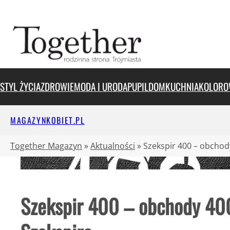
Przejdź
do
treści
STYL ŻYCIA
ZDROWIE
MODA I URODA
PUPIL
DOM
KUCHNIA
KOLORO
MAGAZYNKOBIET.PL
Together Magazyn
»
Aktualności
»
Szekspir 400 – obchody
Szekspir 400 – obchody 400