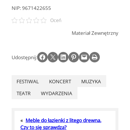
NIP:
9671422655
Oceń
Materiał Zewnętrzny
Share on Facebook
Email this Page
Share on LinkedIn
Share on Pinterest
Email this Page
Print this Page
Udostępnij:
FESTIWAL
KONCERT
MUZYKA
TEATR
WYDARZENIA
«
Meble do łazienki z litego drewna.
Czy to się sprawdza?