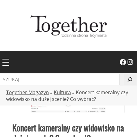
Przejdź
do
treści
Facebook
Instagram
S
z
u
Together Magazyn
»
Kultura
»
Koncert kameralny czy
k
widowisko na dużej scenie? Co wybrać?
a
j
Koncert kameralny czy widowisko na