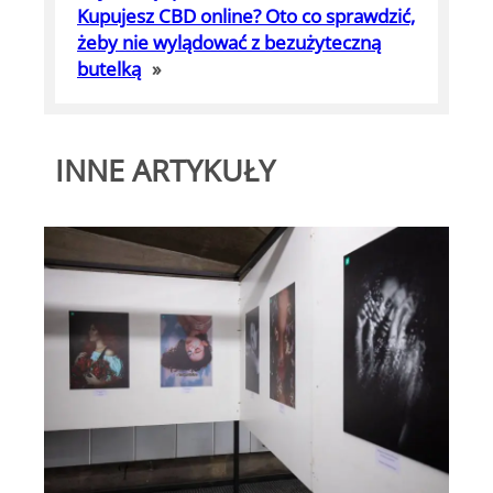
Kupujesz CBD online? Oto co sprawdzić,
żeby nie wylądować z bezużyteczną
butelką
»
INNE ARTYKUŁY