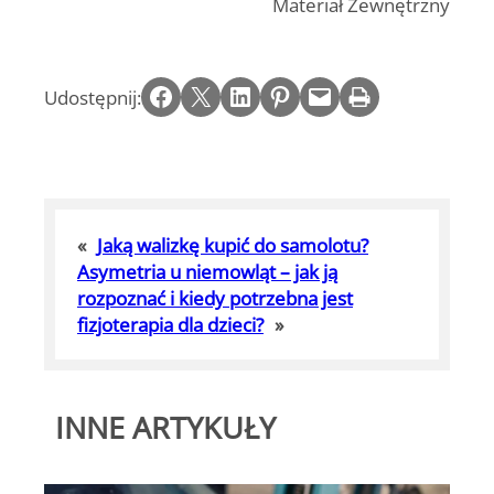
Materiał Zewnętrzny
Share on Facebook
Email this Page
Share on LinkedIn
Share on Pinterest
Email this Page
Print this Page
Udostępnij:
«
Jaką walizkę kupić do samolotu?
Asymetria u niemowląt – jak ją
rozpoznać i kiedy potrzebna jest
fizjoterapia dla dzieci?
»
INNE ARTYKUŁY