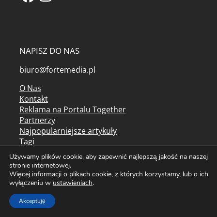
NAPISZ DO NAS
biuro@fortemedia.pl
O Nas
Kontakt
Reklama na Portalu Together
Partnerzy
Najpopularniejsze artykuły
Tagi
Mapa serwisu
Używamy plików cookie, aby zapewnić najlepszą jakość na naszej
Kolorowanki do druku
stronie internetowej.
Więcej informacji o plikach cookie, z których korzystamy, lub o ich
Archiwum czasopism
wyłączeniu w
ustawieniach
.
Regulamin serwisu
Regulamin newslettera
Akceptuję
Polityka prywatności / cookies