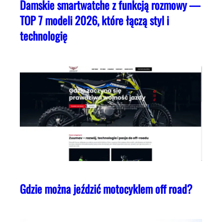
Damskie smartwatche z funkcją rozmowy —
TOP 7 modeli 2026, które łączą styl i
technologię
Gdzie można jeździć motocyklem off road?