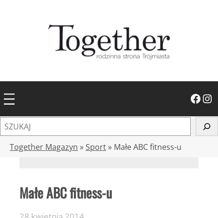
Przejdź
do
treści
Facebook
Instagram
S
z
u
Together Magazyn
»
Sport
»
Małe ABC fitness-u
k
a
j
Małe ABC fitness-u
28 kwietnia 2014