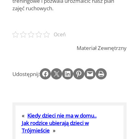
treningowe i pozwala urozmaicić nasz plan
zajęć ruchowych.
Oceń
Materiał Zewnętrzny
Share on Facebook
Email this Page
Share on LinkedIn
Share on Pinterest
Email this Page
Print this Page
Udostępnij:
«
Kiedy dzieci nie ma w domu..
Jak rodzice ubierają dzieci w
Trójmieście
»