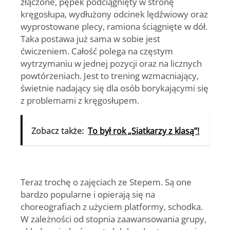
złączone, pępek podciągnięty w stronę
kręgosłupa, wydłużony odcinek lędźwiowy oraz
wyprostowane plecy, ramiona ściągnięte w dół.
Taka postawa już sama w sobie jest
ćwiczeniem. Całość polega na częstym
wytrzymaniu w jednej pozycji oraz na licznych
powtórzeniach. Jest to trening wzmacniający,
świetnie nadający się dla osób borykającymi się
z problemami z kręgosłupem.
Zobacz także:
To był rok „Siatkarzy z klasą”!
Teraz trochę o zajęciach ze
Stepem
. Są one
bardzo popularne i opierają się na
choreografiach z użyciem platformy, schodka.
W zależności od stopnia zaawansowania grupy,