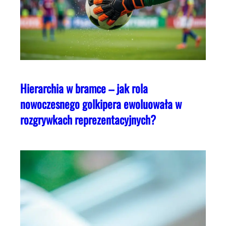
Hierarchia w bramce – jak rola
nowoczesnego golkipera ewoluowała w
rozgrywkach reprezentacyjnych?