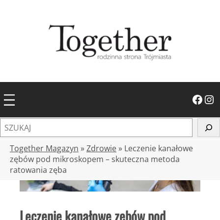
Przejdź
do
treści
Facebook
Instagram
S
z
u
Together Magazyn
»
Zdrowie
»
Leczenie kanałowe
k
zębów pod mikroskopem – skuteczna metoda
ratowania zęba
a
j
Leczenie kanałowe zębów pod