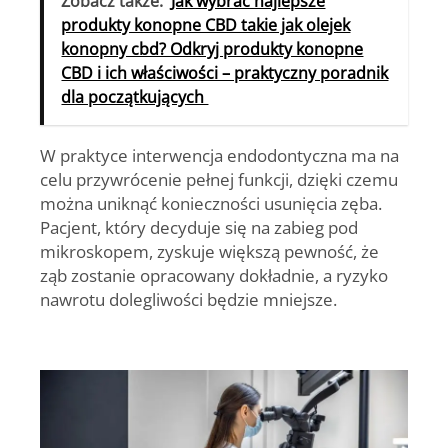
Zobacz także:
Jak wybrać najlepsze
produkty konopne CBD takie jak olejek
konopny cbd? Odkryj produkty konopne
CBD i ich właściwości – praktyczny poradnik
dla początkujących
W praktyce interwencja endodontyczna ma na
celu przywrócenie pełnej funkcji, dzięki czemu
można uniknąć konieczności usunięcia zęba.
Pacjent, który decyduje się na zabieg pod
mikroskopem, zyskuje większą pewność, że
ząb zostanie opracowany dokładnie, a ryzyko
nawrotu dolegliwości będzie mniejsze.