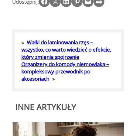
Share on Facebook
Email this Page
Share on LinkedIn
Share on Pinterest
Email this Page
Print this Page
Udostępnij:
«
Wałki do laminowania rzęs –
wszystko, co warto wiedzieć o efekcie,
który zmienia spojrzenie
Organizery do komody niemowlaka –
kompleksowy przewodnik po
akcesoriach
»
INNE ARTYKUŁY