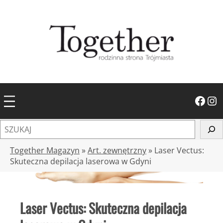
Przejdź
do
treści
Facebook
Instagram
S
z
u
Together Magazyn
»
Art. zewnętrzny
»
Laser Vectus:
k
Skuteczna depilacja laserowa w Gdyni
a
j
Laser Vectus: Skuteczna depilacja