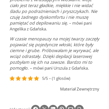
ciało jest teraz gładkie, miękkie i nie widać
śladu po podrażnieniach i pryszczykach. Nie
czuję żadnego dyskomfortu i nie muszę
pamiętać od depilowaniu się.
– mówi pani
Angelika z Gdańska.
W czasie menopauzy na mojej twarzy zaczęły
pojawiać się pojedyncze włoski, które były
ciemne i grube. Próbowałam je wyrywać, ale
wciąż odrastały. Dzięki depilacji laserowej
pozbyłam się ich na zawsze. Bardzo mi to
pomogło.
– mówi pani Urszula z Gdańska.
5/5 – (1 głosów)
Materiał Zewnętrzny
Share on Facebook
Email this Page
Share on LinkedIn
Share on Pinterest
Email this Page
Print this Page