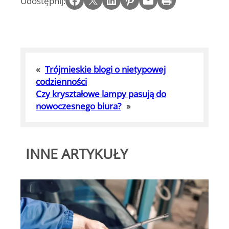
Udostępnij:
«
Trójmieskie blogi o nietypowej
codzienności
Czy kryształowe lampy pasują do
nowoczesnego biura?
»
INNE ARTYKUŁY