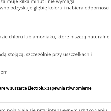
 zajmuje kilka minut i nie wymaga
ewno odzyskuje głębię koloru i nabiera odporności
ie chloru lub amoniaku, które niszczą naturalne
ą stojącą, szczególnie przy uszczelkach i
niem
are w suszarce Electrolux zapewnia równomierne
sem pojawiają się przy intensywnym użytkowaniu,