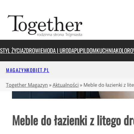
Przejdź
do
treści
STYL ŻYCIA
ZDROWIE
MODA I URODA
PUPIL
DOM
KUCHNIA
KOLORO
MAGAZYNKOBIET.PL
Together Magazyn
»
Aktualności
»
Meble do łazienki z li
Meble do łazienki z litego d