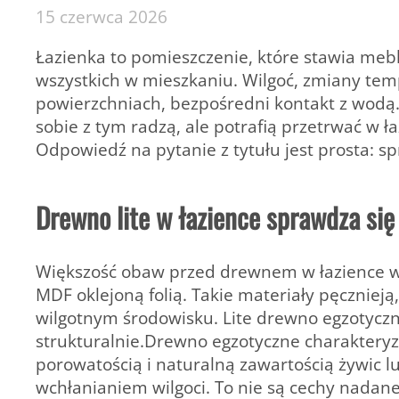
15 czerwca 2026
Łazienka to pomieszczenie, które stawia me
wszystkich w mieszkaniu. Wilgoć, zmiany tem
powierzchniach, bezpośredni kontakt z wodą.
sobie z tym radzą, ale potrafią przetrwać w ł
Odpowiedź na pytanie z tytułu jest prosta: sp
Drewno lite w łazience sprawdza się 
Większość obaw przed drewnem w łazience wyn
MDF oklejoną folią. Takie materiały pęcznieją,
wilgotnym środowisku. Lite drewno egzotyczne 
strukturalnie.Drewno egzotyczne charakteryzu
porowatością i naturalną zawartością żywic l
wchłanianiem wilgoci. To nie są cechy nadan