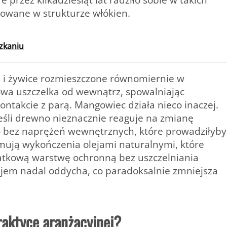
wane w strukturze włókien.
zkaniu
ne i żywice rozmieszczone równomiernie w
owa uszczelka od wewnątrz, spowalniając
ntakcie z parą. Mangowiec działa nieco inaczej.
jeśli drewno nieznacznie reaguje na zmianę
to bez naprężeń wewnętrznych, które prowadziłyby
mują wykończenia olejami naturalnymi, które
atkową warstwę ochronną bez uszczelniania
jem nadal oddycha, co paradoksalnie zmniejsza
raktyce aranżacyjnej?