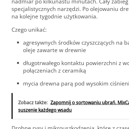
nadmiar po kilkunastu minutach. Cały zabieg
specjalistycznych narzędzi. Po olejowaniu dr
na kolejne tygodnie użytkowania.
Czego unikać:
agresywnych środków czyszczących na baz
oleje zawarte w drewnie
długotrwałego kontaktu powierzchni z wod
połączeniach z ceramiką
mycia drewna parą pod wysokim ciśnie
Zobacz także:
Zapomnij o sortowaniu ubrań. MixC
suszenie każdego wsadu
Drobne rysy i mikrouszkodzenia, które z cza