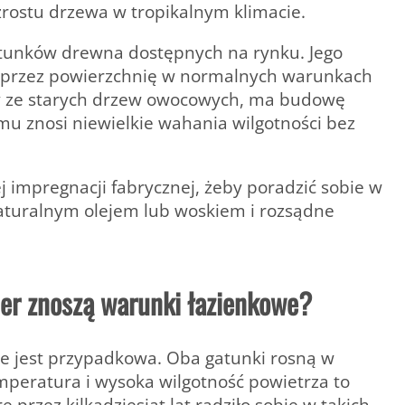
zrostu drzewa w tropikalnym klimacie.
gatunków drewna dostępnych na rynku. Jego
ika przez powierzchnię w normalnych warunkach
ny ze starych drzew owocowych, ma budowę
emu znosi niewielkie wahania wilgotności bez
 impregnacji fabrycznej, żeby poradzić sobie w
aturalnym olejem lub woskiem i rozsądne
der znoszą warunki łazienkowe?
e jest przypadkowa. Oba gatunki rosną w
mperatura i wysoka wilgotność powietrza to
 przez kilkadziesiąt lat radziło sobie w takich