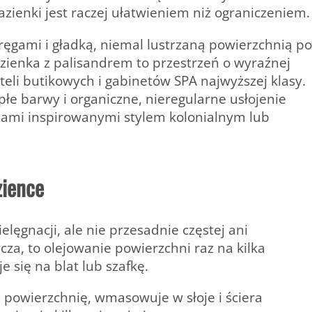
łazienki jest raczej ułatwieniem niż ograniczeniem.
ręgami i gładką, niemal lustrzaną powierzchnią po
zienka z palisandrem to przestrzeń o wyraźnej
teli butikowych i gabinetów SPA najwyższej klasy.
płe barwy i organiczne, nieregularne usłojenie
trzami inspirowanymi stylem kolonialnym lub
zience
lęgnacji, ale nie przesadnie częstej ani
cza, to olejowanie powierzchni raz na kilka
je się na blat lub szafkę.
 powierzchnię, wmasowuje w słoje i ściera