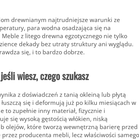
blom drewnianym najtrudniejsze warunki ze
peratury, para wodna osadzająca się na
 Meble z litego drewna egzotycznego nie tylko
azience dekady bez utraty struktury ani wyglądu.
rawdza się, i to bardzo dobrze.
jeśli wiesz, czego szukasz
ika z doświadczeń z tanią okleiną lub płytą
 łuszczą się i deformują już po kilku miesiącach w
to zupełnie inny materiał, fizycznie i
je się wysoką gęstością włókien, niską
ub olejów, które tworzą wewnętrzną barierę przed
e przez producenta mebli, lecz właściwości sameg