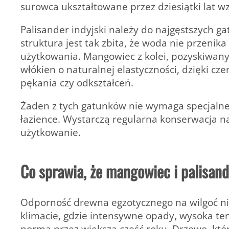
surowca ukształtowane przez dziesiątki lat w
Palisander indyjski należy do najgęstszych 
struktura jest tak zbita, że woda nie przen
użytkowania. Mangowiec z kolei, pozyskiwa
włókien o naturalnej elastyczności, dzięki cz
pękania czy odkształceń.
Żaden z tych gatunków nie wymaga specjalnej
łazience. Wystarczą regularna konserwacja n
użytkowanie.
Co sprawia, że mangowiec i palisan
Odporność drewna egzotycznego na wilgoć ni
klimacie, gdzie intensywne opady, wysoka te
norma przez większą część roku. Drzewo, które