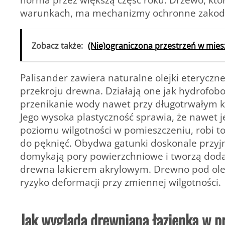
warunkach, ma mechanizmy ochronne zakodo
Zobacz także:
(Nie)ograniczona przestrzeń w mies
Palisander zawiera naturalne olejki eterycz
przekroju drewna. Działają one jak hydrofob
przenikanie wody nawet przy długotrwałym ko
Jego wysoka plastyczność sprawia, że nawet 
poziomu wilgotności w pomieszczeniu, robi 
do pęknięć. Obydwa gatunki doskonale przyj
domykają pory powierzchniowe i tworzą dod
drewna lakierem akrylowym. Drewno pod ole
ryzyko deformacji przy zmiennej wilgotności.
Jak wygląda drewniana łazienka w p