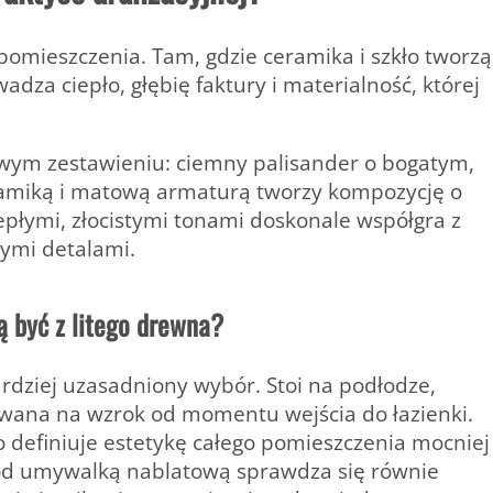
pomieszczenia. Tam, gdzie ceramika i szkło tworzą
adza ciepło, głębię faktury i materialność, której
towym zestawieniu: ciemny palisander o bogatym,
eramiką i matową armaturą tworzy kompozycję o
płymi, złocistymi tonami doskonale współgra z
ymi detalami.
ą być z litego drewna?
rdziej uzasadniony wybór. Stoi na podłodze,
owana na wzrok od momentu wejścia do łazienki.
 definiuje estetykę całego pomieszczenia mocniej
 pod umywalką nablatową sprawdza się równie