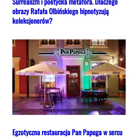
Surrealizm i poetycka metafora. Dlaczego
obrazy Rafała Olbińskiego hipnotyzują
kolekcjonerów?
Egzotyczna restauracja Pan Papuga w sercu