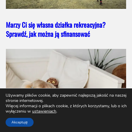
Marzy Ci się własna działka rekreacyjna?
Sprawdź, jak można ją sfinansować
Używamy plików cookie, aby zapewnić najlepszą jakość na naszej
stronie internetowej.
Więcej informacji o plikach cookie, z których korzystamy, lub o ich
wyłączeniu w
ustawieniach
.
Akceptuję