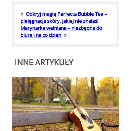
«
Odkryj magię Perfecta Bubble Tea –
pielęgnacja skóry, jakiej nie znałaś!
Marynarka wełniana – niezbędna do
biura i na co dzień
»
INNE ARTYKUŁY