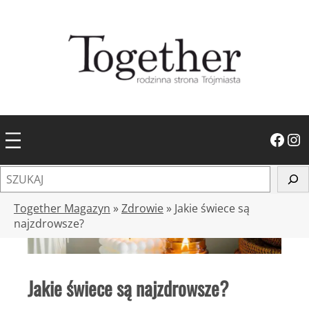
Przejdź
do
treści
Facebook
Instagram
S
z
u
Together Magazyn
»
Zdrowie
»
Jakie świece są
k
najzdrowsze?
a
j
Jakie świece są najzdrowsze?