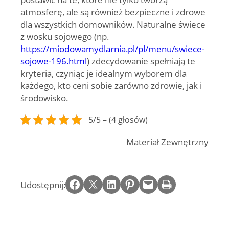
atmosferę, ale są również bezpieczne i zdrowe
dla wszystkich domowników. Naturalne świece
z wosku sojowego (np.
https://miodowamydlarnia.pl/pl/menu/swiece-
sojowe-196.html
) zdecydowanie spełniają te
kryteria, czyniąc je idealnym wyborem dla
każdego, kto ceni sobie zarówno zdrowie, jak i
środowisko.
5/5 – (4 głosów)
Materiał Zewnętrzny
Share on Facebook
Email this Page
Share on LinkedIn
Share on Pinterest
Email this Page
Print this Page
Udostępnij: