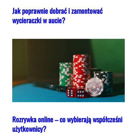
Jak poprawnie dobrać i zamontować
wycieraczki w aucie?
Rozrywka online – co wybierają współcześni
użytkownicy?