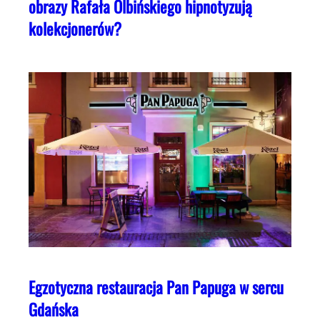
obrazy Rafała Olbińskiego hipnotyzują
kolekcjonerów?
Egzotyczna restauracja Pan Papuga w sercu
Gdańska