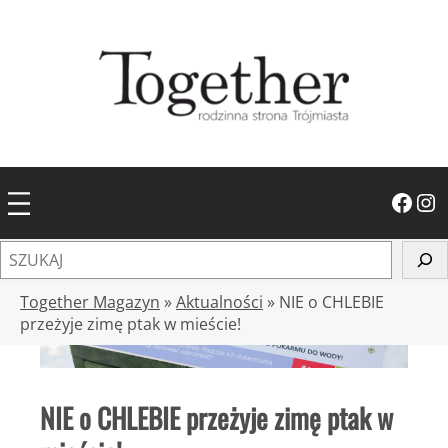
Przejdź
do
treści
Facebook
Instagram
S
z
u
Together Magazyn
»
Aktualności
»
NIE o CHLEBIE
k
przeżyje zimę ptak w mieście!
a
j
NIE o CHLEBIE przeżyje zimę ptak w