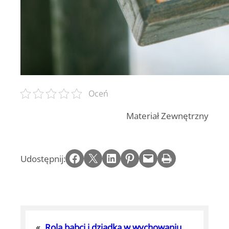
Oceń
Materiał Zewnętrzny
Share on Facebook
Email this Page
Share on LinkedIn
Share on Pinterest
Email this Page
Print this Page
Udostępnij:
«
Rola babci i dziadka w wychowaniu