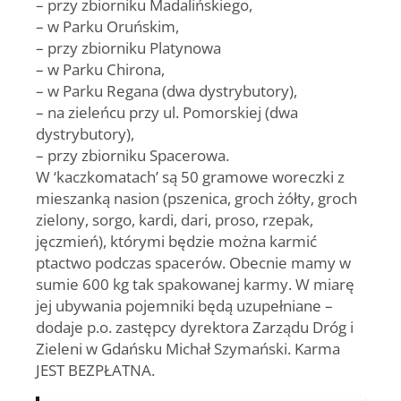
– przy zbiorniku Madalińskiego,
– w Parku Oruńskim,
– przy zbiorniku Platynowa
– w Parku Chirona,
– w Parku Regana (dwa dystrybutory),
– na zieleńcu przy ul. Pomorskiej (dwa
dystrybutory),
– przy zbiorniku Spacerowa.
W ‘kaczkomatach’ są 50 gramowe woreczki z
mieszanką nasion (pszenica, groch żółty, groch
zielony, sorgo, kardi, dari, proso, rzepak,
jęczmień), którymi będzie można karmić
ptactwo podczas spacerów. Obecnie mamy w
sumie 600 kg tak spakowanej karmy. W miarę
jej ubywania pojemniki będą uzupełniane –
dodaje p.o. zastępcy dyrektora Zarządu Dróg i
Zieleni w Gdańsku Michał Szymański. Karma
JEST BEZPŁATNA.